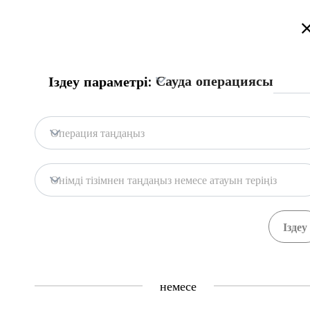
Қазақстан сауда порталына қош келдіңіз!
Толығырақ
Русский
Қазақша
English
Іздеу
Сауда операциясы
Іздеу параметрі:
Бас бет
Байланыс
Операция таңдаңыз
Портал дерекқоры
Қоймалар
Өнімді тізімнен таңдаңыз немесе атауын теріңіз
Мемл. жүйелер
Тауарлар
Рәсімдер
Ұйымда
71
391
Central Asia Gateway
немесе
Пайдалы ақпарат