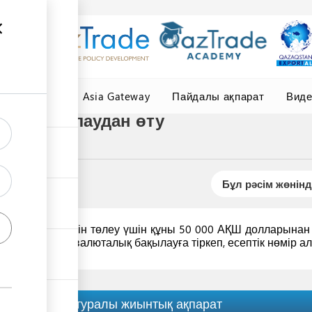
елер
Central Asia Gateway
Пайдалы ақпарат
Вид
ын бақылаудан өту
Бұл рәсім жөнінд
лық төлемдерін төлеу үшін құны 50 000 АҚШ долларынан 
к
филиалында
валюталық бақылауға тіркеп, есептік нөмір ал
Рәсім туралы жиынтық ақпарат