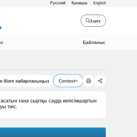
Русский
Қазақша
English
Іздеу
Байланыс
ео
е бізге хабарласыңыз
Context
асатын ғана сыртқы сауда келісімшартын
уы тиіс.