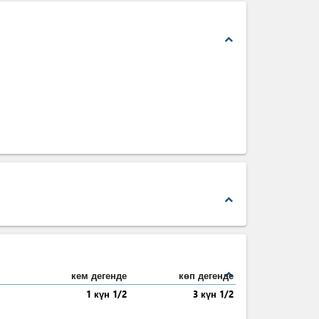
expand_less
expand_less
expand_less
кем дегенде
көп дегенде
1 күн 1/2
3 күн 1/2