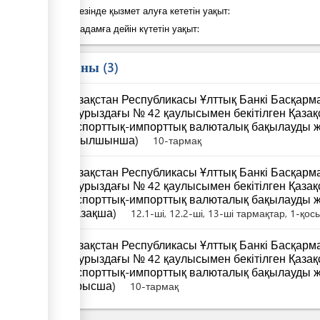
Қадам кезінде қызмет алуға кететін уақыт:
Келесі қадамға дейін күтетін уақыт:
Заң саны
3
Қазақстан Республикасы Ұлттық Банкі Басқар
наурыздағы № 42 қаулысымен бекітілген Қаза
экспорттық-импорттық валюталық бақылауды ж
(ағылшынша)
10-тармақ
Қазақстан Республикасы Ұлттық Банкі Басқар
наурыздағы № 42 қаулысымен бекітілген Қаза
экспорттық-импорттық валюталық бақылауды ж
(қазақша)
12.1-ші, 12.2-ші, 13-ші тармақтар, 1-қо
Қазақстан Республикасы Ұлттық Банкі Басқар
наурыздағы № 42 қаулысымен бекітілген Қаза
экспорттық-импорттық валюталық бақылауды ж
(орысша)
10-тармақ