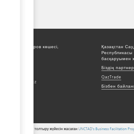
қ., С. Асфендияров көшесі,
Қазақстан Сау
Республикасы 
қабат
басқаруымен 
172 768805
Біздің партне
172 768524
QazTrade
@qaztrade.org.kz
Бізбен байла
ade.org.kz
 тиесілі ©, мазмұнын толтыру жүйесін жасаған
UNCTAD's Business Facilitation Pr