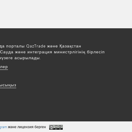
да порталы QazTrade және Қазақстан
Сауда және интеграция министрлігінің бірлесіп
жүзеге асырылады.
рлер
нысыңыз
ogram
және лицензия берген