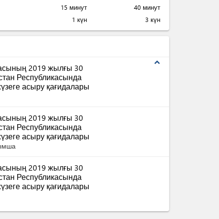
15 минут
40 минут
1 күн
3 күн
expand_less
масының 2019 жылғы 30
қстан Республикасында
үзеге асыру қағидалары
масының 2019 жылғы 30
қстан Республикасында
үзеге асыру қағидалары
сымша
масының 2019 жылғы 30
қстан Республикасында
үзеге асыру қағидалары