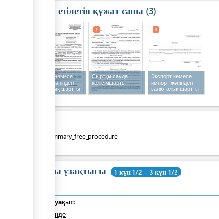
Талап етілетін құжат саны
3
1
1
3
Экспорт немесе
Сыртқы сауда
Экспорт немесе
импорт жөніндегі
келісімшарты
импорт жөніндегі
валюталық шартты
валюталық шартты
валюталық
валюталық
бақылауға
бақылаудан
қабылдау туралы
шығару туралы
өтінім
өтінім
Құны
costs_summary_free_procedure
Жалпы ұзақтығы
1 күн 1/2 - 3 күн 1/2
Жалпы уақыт:
оның ішінде
: