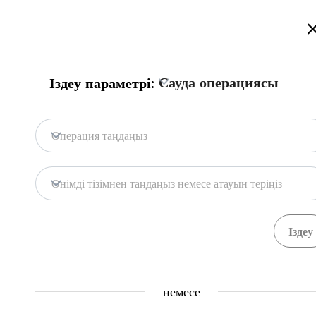
Қазақстан сауда порталына қош келдіңіз!
Толығырақ
Русский
Қазақша
English
Іздеу
Сауда операциясы
Іздеу параметрі:
Бас бет
Байланыс
Операция таңдаңыз
Портал дерекқоры
Қоймалар
Өнімді тізімнен таңдаңыз немесе атауын теріңіз
Мемл. жүйелер
Тауарлар
Рәсімдер
Ұйымда
71
391
Central Asia Gateway
немесе
Пайдалы ақпарат