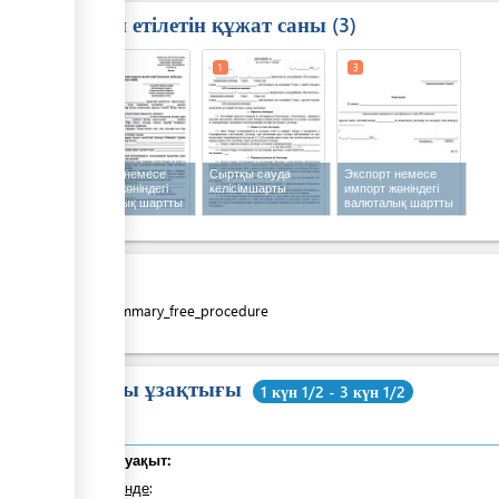
Талап етілетін құжат саны
3
1
1
3
Экспорт немесе
Сыртқы сауда
Экспорт немесе
импорт жөніндегі
келісімшарты
импорт жөніндегі
валюталық шартты
валюталық шартты
валюталық
валюталық
бақылауға
бақылаудан
қабылдау туралы
шығару туралы
өтінім
өтінім
Құны
costs_summary_free_procedure
Жалпы ұзақтығы
1 күн 1/2 - 3 күн 1/2
Жалпы уақыт:
оның ішінде
: