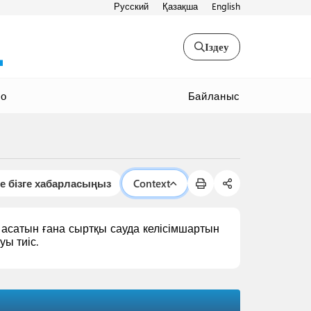
Русский
Қазақша
English
Іздеу
Байланыс
ео
е бізге хабарласыңыз
Context
асатын ғана сыртқы сауда келісімшартын
уы тиіс.