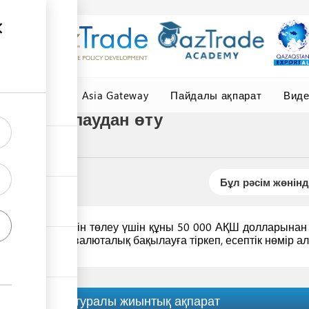
елер
Central Asia Gateway
Пайдалы ақпарат
Вид
ын бақылаудан өту
Бұл рәсім жөнінд
лық төлемдерін төлеу үшін құны 50 000 АҚШ долларынан 
к
филиалында
валюталық бақылауға тіркеп, есептік нөмір ал
Рәсім туралы жиынтық ақпарат