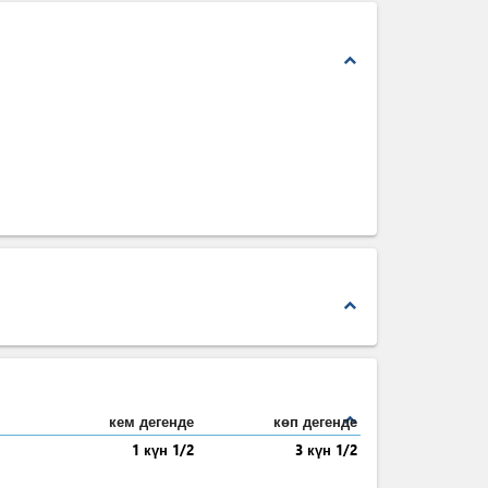
expand_less
expand_less
expand_less
кем дегенде
көп дегенде
1 күн 1/2
3 күн 1/2