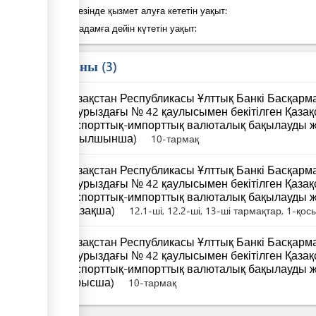
Қадам кезінде қызмет алуға кететін уақыт:
Келесі қадамға дейін күтетін уақыт:
Заң саны
3
Қазақстан Республикасы Ұлттық Банкі Басқар
наурыздағы № 42 қаулысымен бекітілген Қаза
экспорттық-импорттық валюталық бақылауды ж
(ағылшынша)
10-тармақ
Қазақстан Республикасы Ұлттық Банкі Басқар
наурыздағы № 42 қаулысымен бекітілген Қаза
экспорттық-импорттық валюталық бақылауды ж
(қазақша)
12.1-ші, 12.2-ші, 13-ші тармақтар, 1-қо
Қазақстан Республикасы Ұлттық Банкі Басқар
наурыздағы № 42 қаулысымен бекітілген Қаза
экспорттық-импорттық валюталық бақылауды ж
(орысша)
10-тармақ