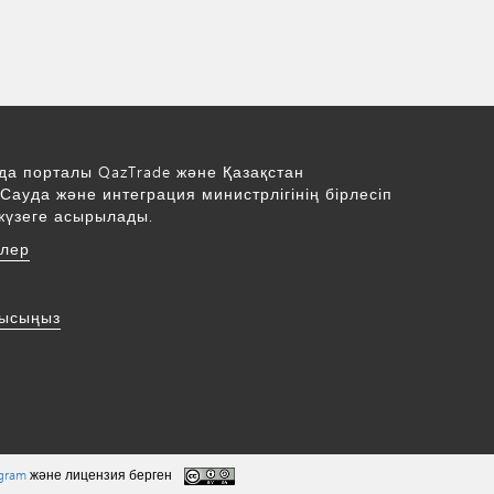
да порталы QazTrade және Қазақстан
Сауда және интеграция министрлігінің бірлесіп
жүзеге асырылады.
рлер
нысыңыз
ogram
және лицензия берген