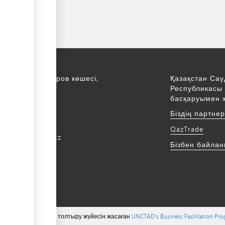
қ., С. Асфендияров көшесі,
Қазақстан Сау
Республикасы 
қабат
басқаруымен 
172 768805
Біздің партне
172 768524
QazTrade
@qaztrade.org.kz
Бізбен байла
ade.org.kz
 тиесілі ©, мазмұнын толтыру жүйесін жасаған
UNCTAD's Business Facilitation Pr