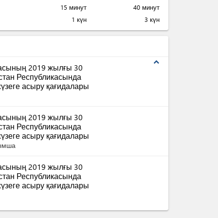
15 минут
40 минут
1 күн
3 күн
expand_less
масының 2019 жылғы 30
қстан Республикасында
үзеге асыру қағидалары
масының 2019 жылғы 30
қстан Республикасында
үзеге асыру қағидалары
сымша
масының 2019 жылғы 30
қстан Республикасында
үзеге асыру қағидалары