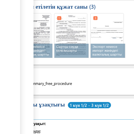
Талап етілетін құжат саны
3
1
1
3
Экспорт немесе
Сыртқы сауда
Экспорт немесе
импорт жөніндегі
келісімшарты
импорт жөніндегі
валюталық шартты
валюталық шартты
валюталық
валюталық
бақылауға
бақылаудан
қабылдау туралы
шығару туралы
өтінім
өтінім
Құны
costs_summary_free_procedure
Жалпы ұзақтығы
1 күн 1/2 - 3 күн 1/2
Жалпы уақыт:
оның ішінде
: