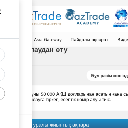
елер
Central Asia Gateway
Пайдалы ақпарат
Вид
ын бақылаудан өту
Бұл рәсім жөнінд
н төлеу үшін құны 50 000 АҚШ долларынан асатын ғана с
алюталық бақылауға тіркеп, есептік нөмір алуы тиіс.
Рәсім туралы жиынтық ақпарат