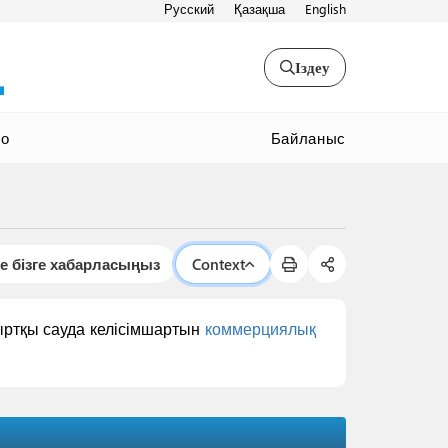
Русский
Қазақша
English
Іздеу
Байланыс
ео
е бізге хабарласыңыз
Context
ыртқы сауда келісімшартын
коммерциялық