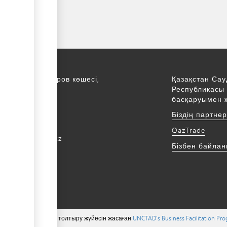
қ., С. Асфендияров көшесі,
Қазақстан Сау
Республикасы 
қабат
басқаруымен 
172 768805
Біздің партне
172 768524
QazTrade
@qaztrade.org.kz
Бізбен байла
ade.org.kz
 тиесілі ©, мазмұнын толтыру жүйесін жасаған
UNCTAD's Business Facilitation Pr