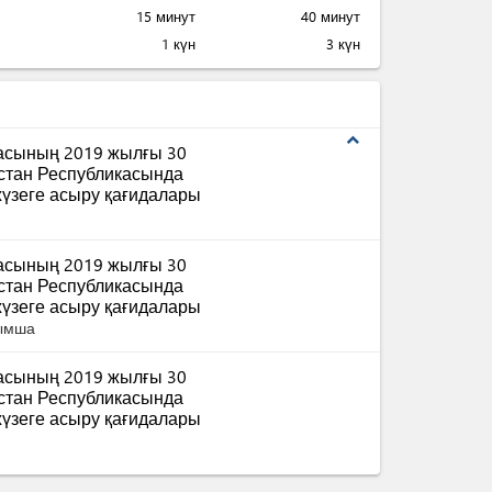
15 минут
40 минут
1 күн
3 күн
expand_less
масының 2019 жылғы 30
қстан Республикасында
үзеге асыру қағидалары
масының 2019 жылғы 30
қстан Республикасында
үзеге асыру қағидалары
сымша
масының 2019 жылғы 30
қстан Республикасында
үзеге асыру қағидалары