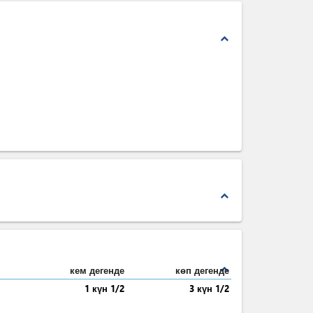
expand_less
expand_less
expand_less
кем дегенде
көп дегенде
1 күн 1/2
3 күн 1/2