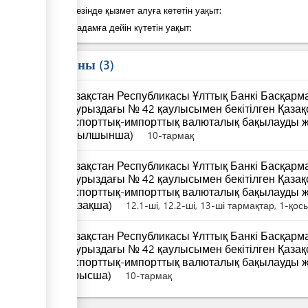
Қадам кезінде қызмет алуға кететін уақыт:
Келесі қадамға дейін күтетін уақыт:
Заң саны
3
Қазақстан Республикасы Ұлттық Банкі Басқар
наурыздағы № 42 қаулысымен бекітілген Қаза
экспорттық-импорттық валюталық бақылауды ж
(ағылшынша)
10-тармақ
Қазақстан Республикасы Ұлттық Банкі Басқар
наурыздағы № 42 қаулысымен бекітілген Қаза
экспорттық-импорттық валюталық бақылауды ж
(қазақша)
12.1-ші, 12.2-ші, 13-ші тармақтар, 1-қо
Қазақстан Республикасы Ұлттық Банкі Басқар
наурыздағы № 42 қаулысымен бекітілген Қаза
экспорттық-импорттық валюталық бақылауды ж
(орысша)
10-тармақ