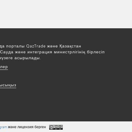
да порталы QazTrade және Қазақстан
Сауда және интеграция министрлігінің бірлесіп
жүзеге асырылады.
рлер
нысыңыз
ogram
және лицензия берген