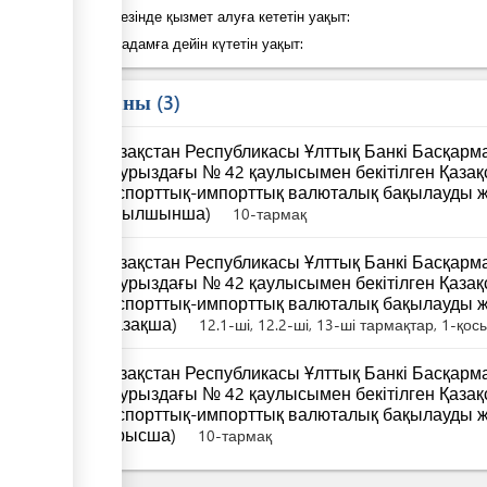
Қадам кезінде қызмет алуға кететін уақыт:
Келесі қадамға дейін күтетін уақыт:
Заң саны
3
Қазақстан Республикасы Ұлттық Банкі Басқар
наурыздағы № 42 қаулысымен бекітілген Қаза
экспорттық-импорттық валюталық бақылауды ж
(ағылшынша)
10-тармақ
Қазақстан Республикасы Ұлттық Банкі Басқар
наурыздағы № 42 қаулысымен бекітілген Қаза
экспорттық-импорттық валюталық бақылауды ж
(қазақша)
12.1-ші, 12.2-ші, 13-ші тармақтар, 1-қо
Қазақстан Республикасы Ұлттық Банкі Басқар
наурыздағы № 42 қаулысымен бекітілген Қаза
экспорттық-импорттық валюталық бақылауды ж
(орысша)
10-тармақ