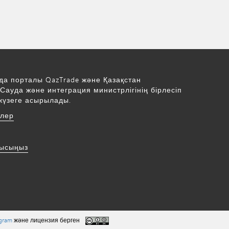
да порталы QazTrade және Қазақстан
Сауда және интеграция министрлігінің бірлесіп
жүзеге асырылады.
рлер
нысыңыз
ogram
және лицензия берген