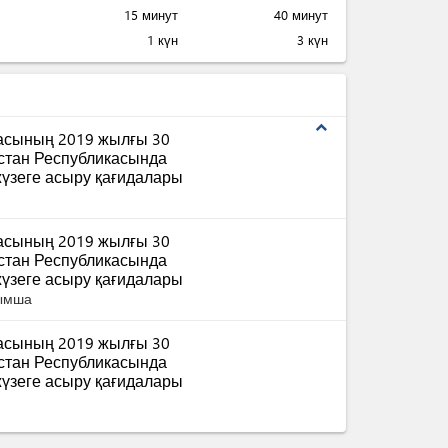
15 минут
40 минут
1 күн
3 күн
expand_less
масының 2019 жылғы 30
қстан Республикасында
үзеге асыру қағидалары
масының 2019 жылғы 30
қстан Республикасында
үзеге асыру қағидалары
сымша
масының 2019 жылғы 30
қстан Республикасында
үзеге асыру қағидалары