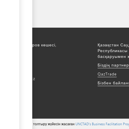
қ., С. Асфендияров көшесі,
Қазақстан Сау
Республикасы 
қабат
басқаруымен 
172 768805
Біздің партне
172 768524
QazTrade
@qaztrade.org.kz
Бізбен байла
ade.org.kz
 тиесілі ©, мазмұнын толтыру жүйесін жасаған
UNCTAD's Business Facilitation Pr