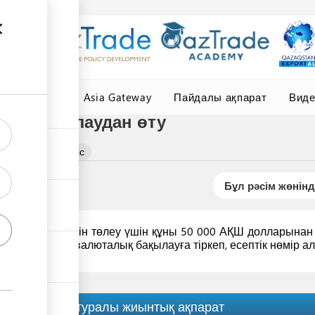
елер
Central Asia Gateway
Пайдалы ақпарат
Вид
ын бақылаудан өту
іс немесе көкөніс
Бұл рәсім жөнінд
лық төлемдерін төлеу үшін құны 50 000 АҚШ долларынан 
к
филиалында
валюталық бақылауға тіркеп, есептік нөмір ал
Рәсім туралы жиынтық ақпарат