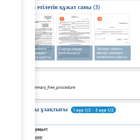
Талап етілетін құжат саны
3
1
1
3
Экспорт немесе
Сыртқы сауда
Экспорт немесе
импорт жөніндегі
келісімшарты
импорт жөніндегі
валюталық шартты
валюталық шартты
валюталық
валюталық
бақылауға
бақылаудан
қабылдау туралы
шығару туралы
өтінім
өтінім
Құны
costs_summary_free_procedure
Жалпы ұзақтығы
1 күн 1/2 - 3 күн 1/2
Жалпы уақыт:
оның ішінде
: