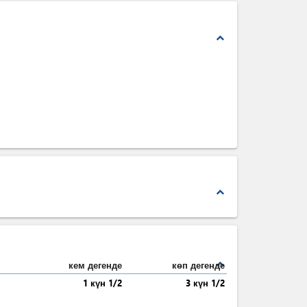
expand_less
expand_less
expand_less
кем дегенде
көп дегенде
1 күн 1/2
3 күн 1/2