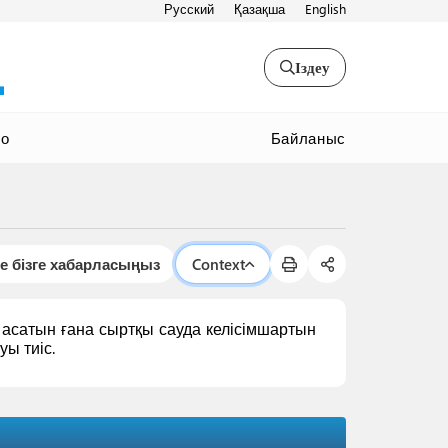
Русский
Қазақша
English
Іздеу
Байланыс
ео
е бізге хабарласыңыз
Context
асатын ғана сыртқы сауда келісімшартын
уы тиіс.