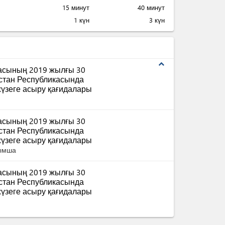
15 минут
40 минут
1 күн
3 күн
expand_less
масының 2019 жылғы 30
қстан Республикасында
үзеге асыру қағидалары
масының 2019 жылғы 30
қстан Республикасында
үзеге асыру қағидалары
сымша
масының 2019 жылғы 30
қстан Республикасында
үзеге асыру қағидалары