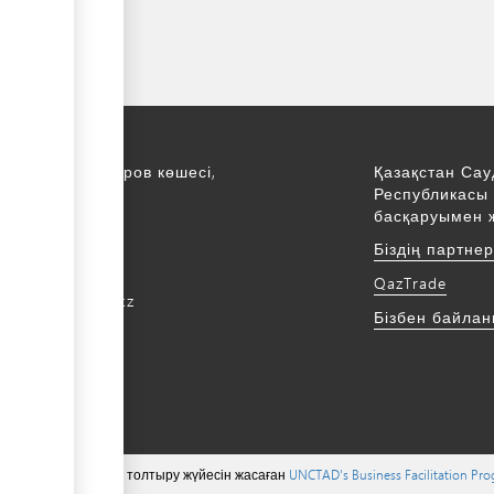
қ., С. Асфендияров көшесі,
Қазақстан Сау
Республикасы 
қабат
басқаруымен 
172 768805
Біздің партне
172 768524
QazTrade
@qaztrade.org.kz
Бізбен байла
ade.org.kz
 тиесілі ©, мазмұнын толтыру жүйесін жасаған
UNCTAD's Business Facilitation Pr