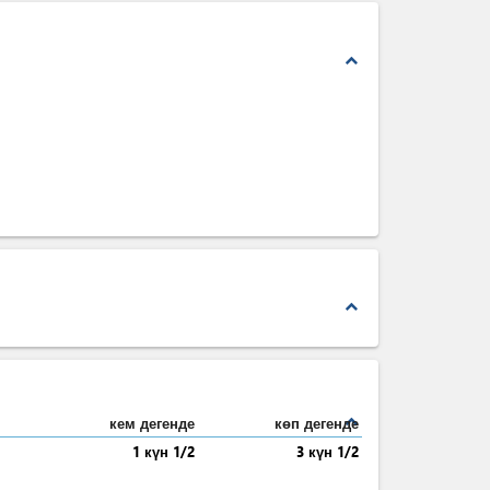
expand_less
expand_less
expand_less
кем дегенде
көп дегенде
1 күн 1/2
3 күн 1/2