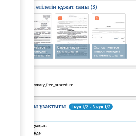
Талап етілетін құжат саны
3
1
1
3
Экспорт немесе
Сыртқы сауда
Экспорт немесе
импорт жөніндегі
келісімшарты
импорт жөніндегі
валюталық шартты
валюталық шартты
валюталық
валюталық
бақылауға
бақылаудан
қабылдау туралы
шығару туралы
өтінім
өтінім
Құны
costs_summary_free_procedure
Жалпы ұзақтығы
1 күн 1/2 - 3 күн 1/2
Жалпы уақыт:
оның ішінде
: