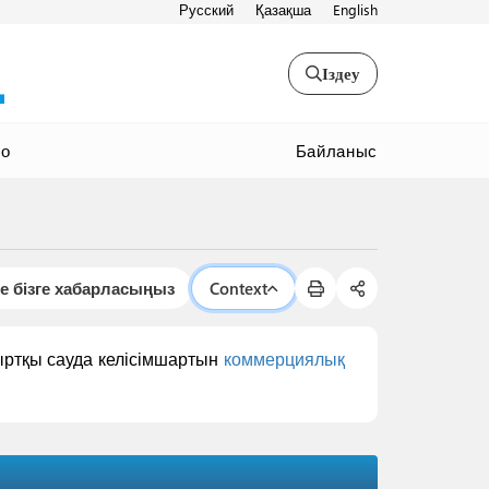
Русский
Қазақша
English
Іздеу
Байланыс
ео
е бізге хабарласыңыз
Context
ыртқы сауда келісімшартын
коммерциялық