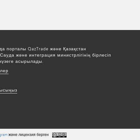
да порталы QazTrade және Қазақстан
Сауда және интеграция министрлігінің бірлесіп
жүзеге асырылады.
рлер
нысыңыз
ogram
және лицензия берген