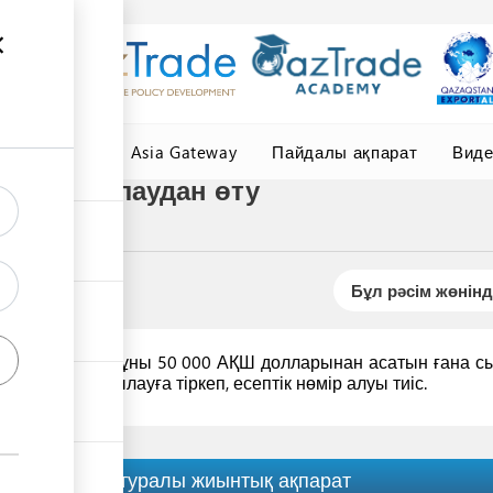
елер
Central Asia Gateway
Пайдалы ақпарат
Вид
ын бақылаудан өту
Бұл рәсім жөнінд
н төлеу үшін құны 50 000 АҚШ долларынан асатын ғана с
алюталық бақылауға тіркеп, есептік нөмір алуы тиіс.
Рәсім туралы жиынтық ақпарат