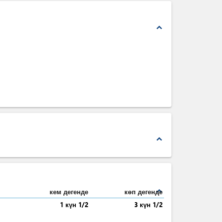
expand_less
expand_less
expand_less
кем дегенде
көп дегенде
1 күн 1/2
3 күн 1/2