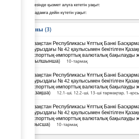
Қадам кезінде қызмет алуға кететін уақыт:
Келесі қадамға дейін күтетін уақыт:
Заң саны
3
Қазақстан Республикасы Ұлттық Банкі Басқар
наурыздағы № 42 қаулысымен бекітілген Қаза
экспорттық-импорттық валюталық бақылауды ж
(ағылшынша)
10-тармақ
Қазақстан Республикасы Ұлттық Банкі Басқар
наурыздағы № 42 қаулысымен бекітілген Қаза
экспорттық-импорттық валюталық бақылауды ж
(қазақша)
12.1-ші, 12.2-ші, 13-ші тармақтар, 1-қо
Қазақстан Республикасы Ұлттық Банкі Басқар
наурыздағы № 42 қаулысымен бекітілген Қаза
экспорттық-импорттық валюталық бақылауды ж
(орысша)
10-тармақ