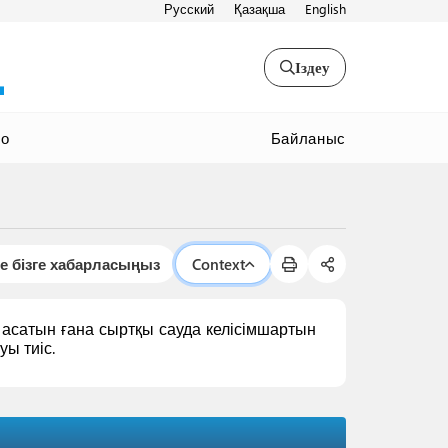
Русский
Қазақша
English
Іздеу
Байланыс
ео
е бізге хабарласыңыз
Context
асатын ғана сыртқы сауда келісімшартын
уы тиіс.