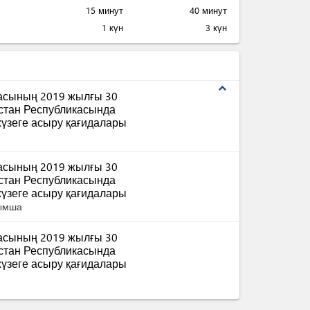
15 минут
40 минут
1 күн
3 күн
expand_less
масының 2019 жылғы 30
қстан Республикасында
үзеге асыру қағидалары
масының 2019 жылғы 30
қстан Республикасында
үзеге асыру қағидалары
сымша
масының 2019 жылғы 30
қстан Республикасында
үзеге асыру қағидалары