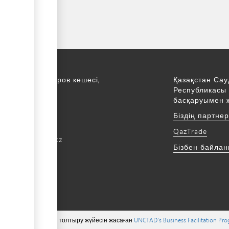
қ., С. Асфендияров көшесі,
Қазақстан Сау
Республикасы 
қабат
басқаруымен 
172 768805
Біздің партне
172 768524
QazTrade
@qaztrade.org.kz
Бізбен байла
ade.org.kz
 тиесілі ©, мазмұнын толтыру жүйесін жасаған
UNCTAD's Business Facilitation Pr