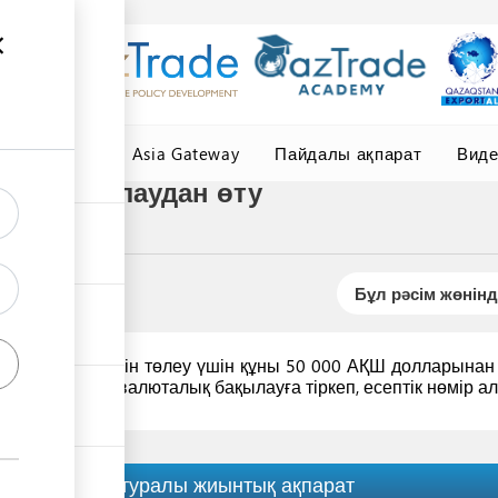
елер
Central Asia Gateway
Пайдалы ақпарат
Вид
ын бақылаудан өту
Бұл рәсім жөнінд
лық төлемдерін төлеу үшін құны 50 000 АҚШ долларынан 
к
филиалында
валюталық бақылауға тіркеп, есептік нөмір ал
Рәсім туралы жиынтық ақпарат