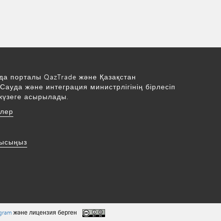
да порталы QazTrade және Қазақстан
Сауда және интеграция министрлігінің бірлесіп
жүзеге асырылады.
рлер
нысыңыз
ogram
және лицензия берген