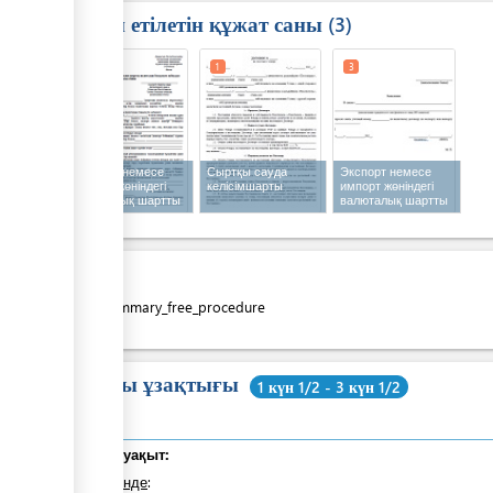
Талап етілетін құжат саны
3
1
1
3
Экспорт немесе
Сыртқы сауда
Экспорт немесе
импорт жөніндегі
келісімшарты
импорт жөніндегі
валюталық шартты
валюталық шартты
валюталық
валюталық
бақылауға
бақылаудан
қабылдау туралы
шығару туралы
өтінім
өтінім
Құны
costs_summary_free_procedure
Жалпы ұзақтығы
1 күн 1/2 - 3 күн 1/2
Жалпы уақыт:
оның ішінде
: