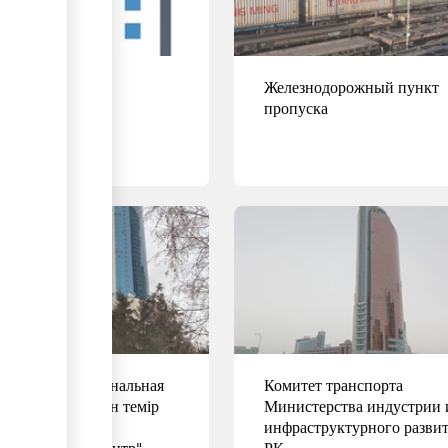
к
Железнодорожный пункт
пропуска
ее
Подробнее
иал АО "Национальная
Комитет транспорта
пания "Қазақстан темір
Министерства индустрии 
ы" - "Главный
инфраструктурного разви
ислительный центр"
РК