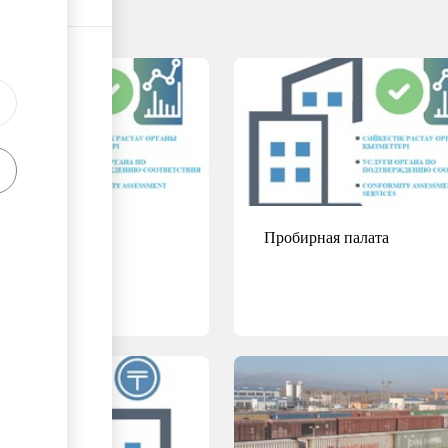
редитованная
Пробирная палата
оратория
ее
Подробнее