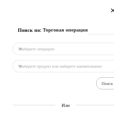
Добро пожаловать на торговый портал Казахстана!
Подробнее
Торговая операция
Поиск по:
Главная
База портала
Гос. системы
Главная
Выберите операцию
База портала
Хранилища
Выберите продукт или наберите наименование
Гос. системы
Товары
Процедуры
71
397
Central Asia Gateway
Или
Полезная информация