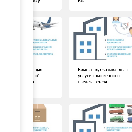
Кунаева, 6
пр. Кабанбай Батыра, 32/1
ее
Подробнее
пания, оказывающая
Компания, оказывающая
уги международной
услуги таможенного
евозки авиагруза
представителя
ее
Подробнее