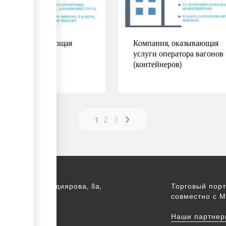
пания, оказывающая
Компания, оказывающая
уги упаковки и
услуги оператора вагонов
кировки груза
(контейнеров)
›
1
2
3
ее
Подробнее
а, ул. С. Асфендиярова, 8а,
Торговый порт
.
совместно с М
172 768805
Наши партнер