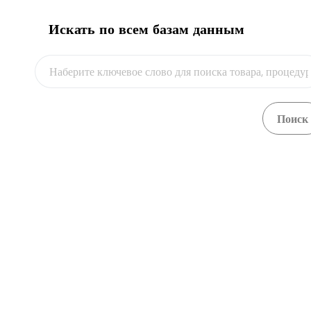
Искать по всем базам данным
Видео
Портал Единого контакт-
Акк
центра Республики
лаб
Казахстан
Подробнее
Подробн