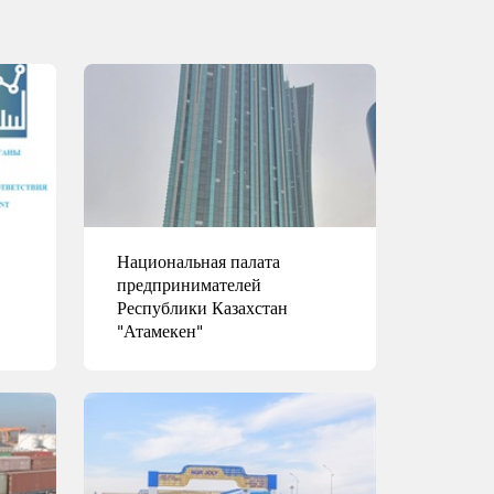
Национальная палата
предпринимателей
Республики Казахстан
"Атамекен"
ул. Кунаева, 8, здание
"Изумрудный квартал", блок Б
Подробнее