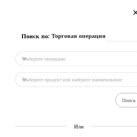
Добро пожаловать на торговый портал Казахстана!
Подробнее
Русский
Қазақша
English
Поиск
Торговая операция
Поиск по:
Главная
Обратная связь
Выберите операцию
База портала
Хранилища
Выберите продукт или наберите наименование
Гос. системы
Товары
Процедуры
Орган
71
397
Central Asia Gateway
Или
Полезная информация