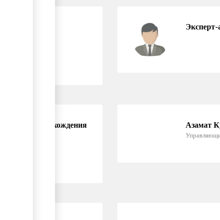
подтверждению
Эксперт-
ификации происхождения
Азамат К
Управляющи