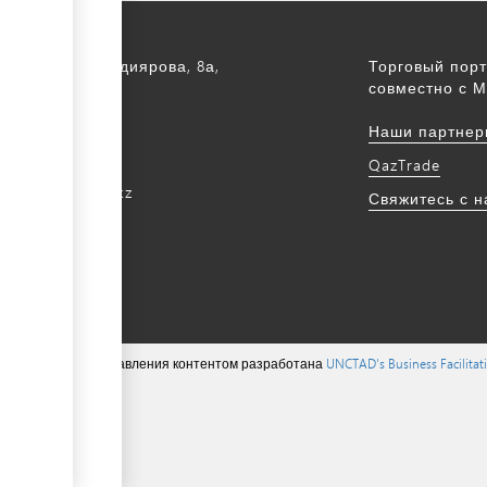
а, ул. С. Асфендиярова, 8а,
Торговый порт
.
совместно с М
172 768805
Наши партнер
172 768524
QazTrade
@qaztrade.org.kz
Свяжитесь с 
ade.org.kz
ions ©, система управления контентом разработана
UNCTAD's Business Facilita