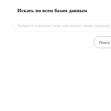
Искать по всем базам данным
Видео
Units and persons in charge