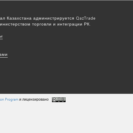
ал Казахстана администрируется QazTrade
инистерством торговли и интеграции РК.
ы
нами
tion Program
и лицензировано