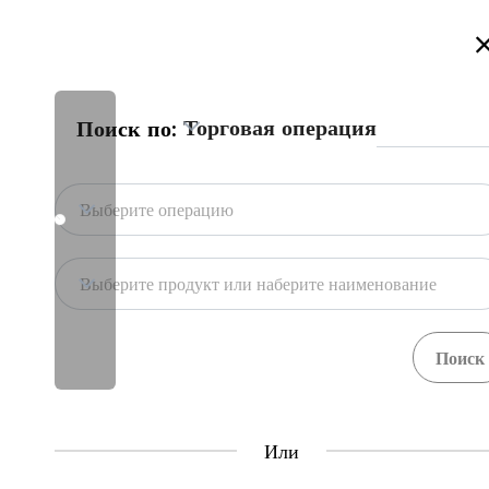
Добро пожаловать на торговый портал Казахстана!
Подробнее
Торговая операция
Поиск по:
Главная
База портала
Гос. системы
Главная
Выберите операцию
База портала
Хранилища
Выберите продукт или наберите наименование
Гос. системы
Товары
Процедуры
71
397
Central Asia Gateway
Или
Полезная информация