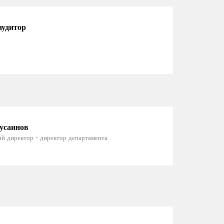
аудитор
усаинов
й директор - директор департамента