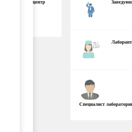
испытательный центр
Заведую
Лаборант
Специалист лаборатори