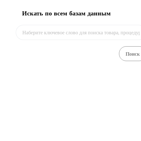
Искать по всем базам данным
Видео
Пограничная служба Комитета
национальной безопасности РК
ул. Желтоксана, 48
+7 7172 719 458, +7 7172 719 111
/
+7 7172 719
278