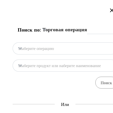
Добро пожаловать на торговый портал Казахстана!
Подробнее
Русский
Қазақша
English
Поиск
Торговая операция
Поиск по:
Главная
Обратная связь
Выберите операцию
База портала
Хранилища
Выберите продукт или наберите наименование
Гос. системы
Товары
Процедуры
Орган
71
397
Central Asia Gateway
Или
Полезная информация