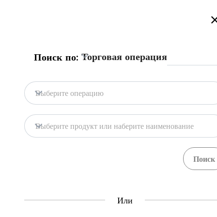
Добро пожаловать на торговый портал Казахстана!
Подробнее
Русский
Қазақша
English
Поиск
Торговая операция
Поиск по:
Главная
Обратная связь
Выберите операцию
База портала
Хранилища
Выберите продукт или наберите наименование
Гос. системы
Товары
Процедуры
Орган
71
397
Central Asia Gateway
Или
Полезная информация