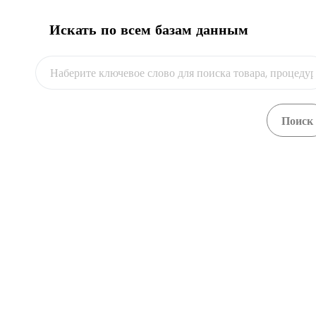
Искать по всем базам данным
Видео
Портал Единого контакт-центра
Республики Казахстан
1414
/
8 800 080 7777
http://1414.kz/ru/