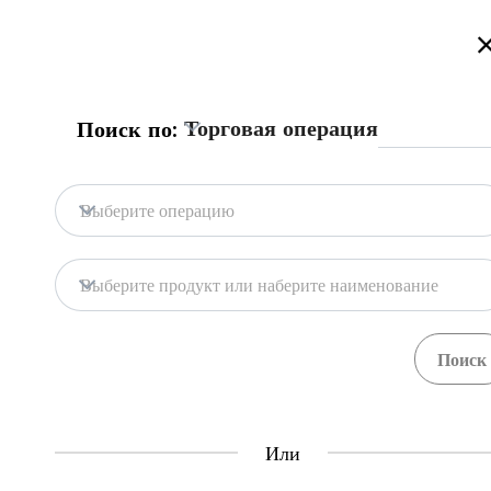
Добро пожаловать на торговый портал Казахстана!
Подробнее
Русский
Қазақша
English
Поиск
Торговая операция
Поиск по:
Главная
Обратная связь
Выберите операцию
База портала
Хранилища
Выберите продукт или наберите наименование
Гос. системы
Товары
Процедуры
Орган
71
397
Central Asia Gateway
Или
Полезная информация