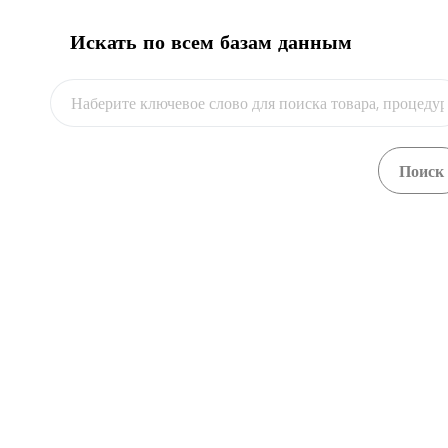
Искать по всем базам данным
Видео
Филиал АО "Национальная компания
"Қазақстан темір жолы" - "Главный
вычислительный центр"
ул. Кунаева, 6