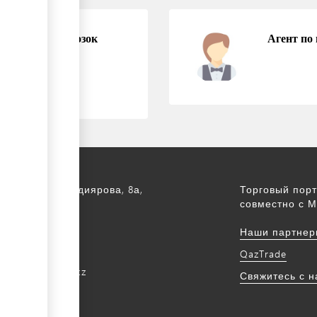
вых авиаперевозок
Агент по
а, ул. С. Асфендиярова, 8а,
Торговый порт
.
совместно с М
172 768805
Наши партнер
172 768524
QazTrade
@qaztrade.org.kz
Свяжитесь с 
ade.org.kz