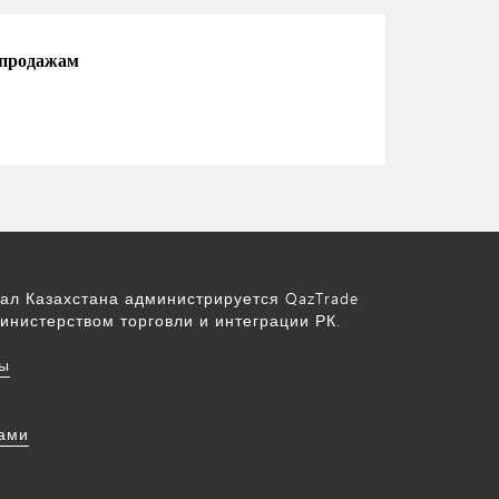
 продажам
ал Казахстана администрируется QazTrade
инистерством торговли и интеграции РК.
ы
нами