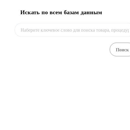
Искать по всем базам данным
Видео
Units and persons in charge