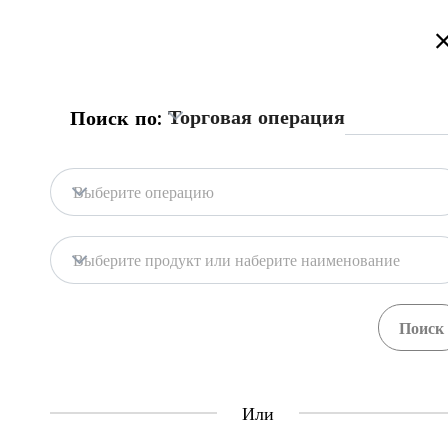
Добро пожаловать на торговый портал Казахстана!
Подробнее
Торговая операция
Поиск по:
Главная
База портала
Гос. системы
Главная
Выберите операцию
База портала
Хранилища
Выберите продукт или наберите наименование
Гос. системы
Товары
Процедуры
71
397
Central Asia Gateway
Или
Полезная информация