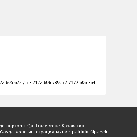
172 605 672
/
+7 7172 606 739, +7 7172 606 764
да порталы QazTrade және Қазақстан
Сауда және интеграция министрлігінің бірлесіп