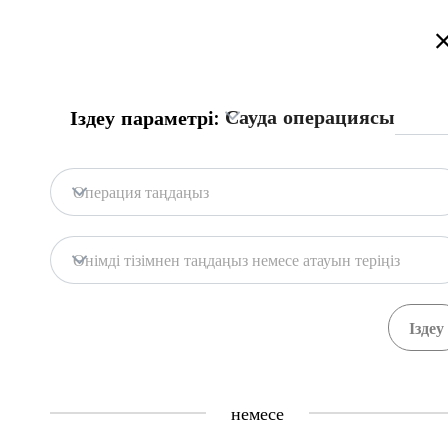
Қазақстан сауда порталына қош келдіңіз!
Толығырақ
Сауда операциясы
Іздеу параметрі:
Бас бет
Портал дерекқоры
Мемл. жүй
Бас бет
Операция таңдаңыз
Портал дерекқоры
Қоймалар
Өнімді тізімнен таңдаңыз немесе атауын теріңіз
Мемл. жүйелер
Тауарлар
Рәсімдер
71
391
Central Asia Gateway
немесе
Пайдалы ақпарат