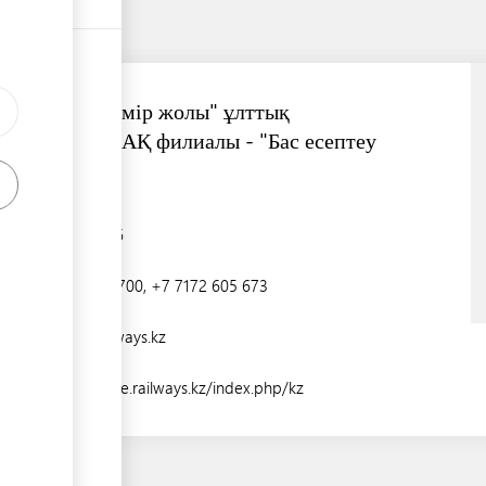
"Қазақстан темір жолы" ұлттық
компаниясы" АҚ филиалы - "Бас есептеу
орталығы"
Қонаев к-сі, 6
+7 7172 606 700, +7 7172 605 673
iservice@railways.kz
https://iservice.railways.kz/index.php/kz