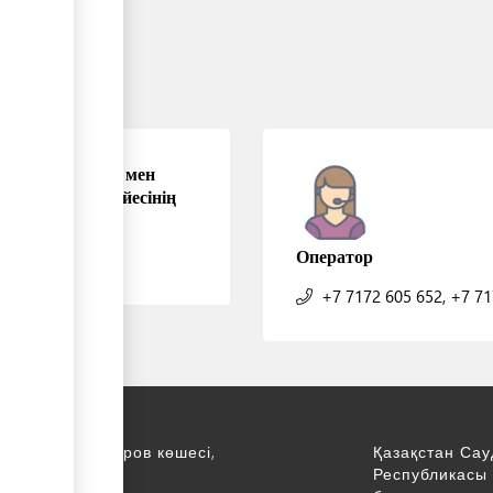
ан коммерция мен
ын басқару жүйесінің
ы "20-қабат"
Оператор
+7 7172 605 652, +7 7
қ., С. Асфендияров көшесі,
Қазақстан Сау
Республикасы 
қабат