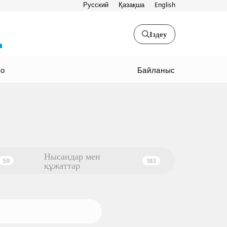
Русский
Қазақша
English
Іздеу
Байланыс
ео
Нысандар мен
59
183
құжаттар