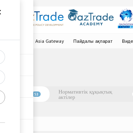
елер
Central Asia Gateway
Пайдалы ақпарат
Вид
Нормативтік құқықтық
Ұйымдар
53
актілер