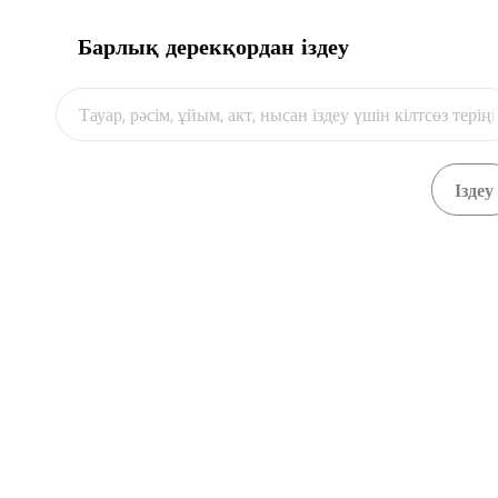
Барлық дерекқордан іздеу
Видео