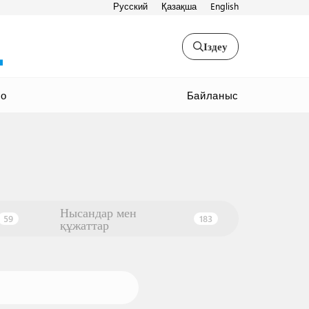
Русский
Қазақша
English
Іздеу
Байланыс
ео
Нысандар мен
59
183
құжаттар