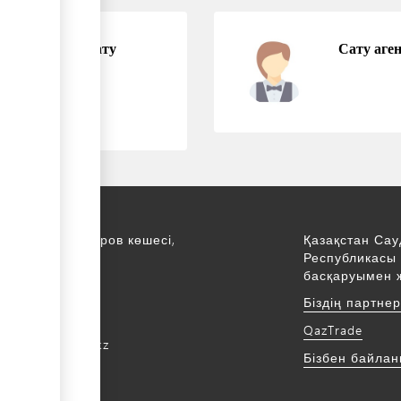
қызметтерін сату
Сату аген
қ., С. Асфендияров көшесі,
Қазақстан Сау
Республикасы 
қабат
басқаруымен 
172 768805
Біздің партне
172 768524
QazTrade
@qaztrade.org.kz
Бізбен байла
ade.org.kz