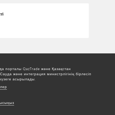
ті
да порталы QazTrade және Қазақстан
Сауда және интеграция министрлігінің бірлесіп
жүзеге асырылады.
рлер
нысыңыз