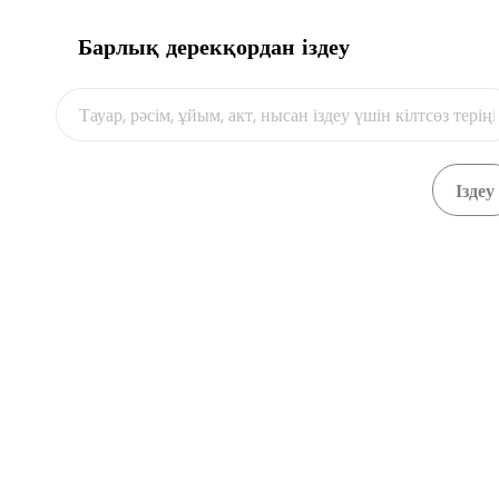
Барлық дерекқордан іздеу
Видео
Units and persons in charge