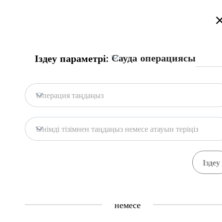
Қазақстан сауда порталына қош келдіңіз!
Толығырақ
Сауда операциясы
Іздеу параметрі:
Бас бет
Портал дерекқоры
Мемл. жүй
Бас бет
Операция таңдаңыз
Портал дерекқоры
Қоймалар
Өнімді тізімнен таңдаңыз немесе атауын теріңіз
Мемл. жүйелер
Тауарлар
Рәсімдер
71
391
Central Asia Gateway
немесе
Пайдалы ақпарат