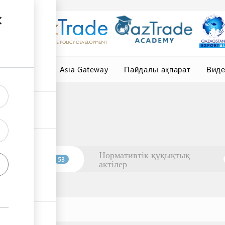
елер
Central Asia Gateway
Пайдалы ақпарат
Вид
Нормативтік құқықтық
Ұйымдар
53
актілер