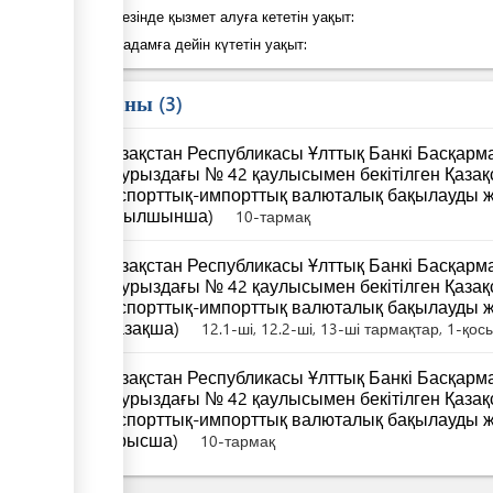
Қадам кезінде қызмет алуға кететін уақыт:
Келесі қадамға дейін күтетін уақыт:
Заң саны
3
Қазақстан Республикасы Ұлттық Банкі Басқар
наурыздағы № 42 қаулысымен бекітілген Қаза
экспорттық-импорттық валюталық бақылауды ж
(ағылшынша)
10-тармақ
Қазақстан Республикасы Ұлттық Банкі Басқар
наурыздағы № 42 қаулысымен бекітілген Қаза
экспорттық-импорттық валюталық бақылауды ж
(қазақша)
12.1-ші, 12.2-ші, 13-ші тармақтар, 1-қо
Қазақстан Республикасы Ұлттық Банкі Басқар
наурыздағы № 42 қаулысымен бекітілген Қаза
экспорттық-импорттық валюталық бақылауды ж
(орысша)
10-тармақ