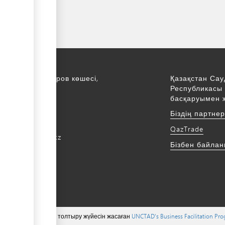
қ., С. Асфендияров көшесі,
Қазақстан Сау
Республикасы 
қабат
басқаруымен 
172 768805
Біздің партне
172 768524
QazTrade
@qaztrade.org.kz
Бізбен байла
ade.org.kz
 тиесілі ©, мазмұнын толтыру жүйесін жасаған
UNCTAD's Business Facilitation Pr