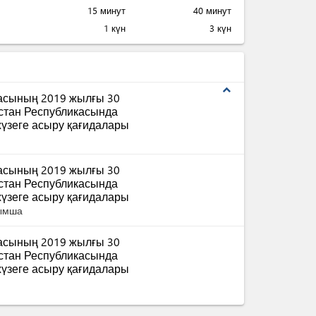
15 минут
40 минут
1 күн
3 күн
expand_less
масының 2019 жылғы 30
қстан Республикасында
үзеге асыру қағидалары
масының 2019 жылғы 30
қстан Республикасында
үзеге асыру қағидалары
сымша
масының 2019 жылғы 30
қстан Республикасында
үзеге асыру қағидалары