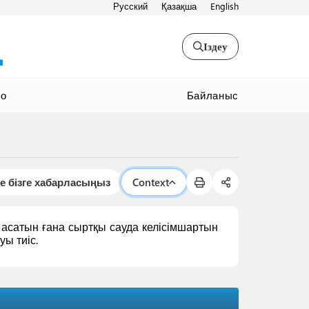
Русский
Қазақша
English
Іздеу
Байланыс
ео
е бізге хабарласыңыз
Context
асатын ғана сыртқы сауда келісімшартын
уы тиіс.