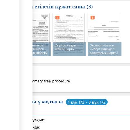
Талап етілетін құжат саны
3
1
1
3
Экспорт немесе
Сыртқы сауда
Экспорт немесе
импорт жөніндегі
келісімшарты
импорт жөніндегі
валюталық шартты
валюталық шартты
валюталық
валюталық
бақылауға
бақылаудан
қабылдау туралы
шығару туралы
өтінім
өтінім
Құны
costs_summary_free_procedure
Жалпы ұзақтығы
1 күн 1/2 - 3 күн 1/2
Жалпы уақыт:
оның ішінде
: