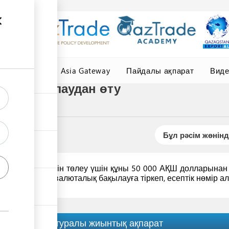
елер
Central Asia Gateway
Пайдалы ақпарат
Вид
ын бақылаудан өту
Бұл рәсім жөнінд
лық төлемдерін төлеу үшін құны 50 000 АҚШ долларынан 
к
филиалында
валюталық бақылауға тіркеп, есептік нөмір ал
Рәсім туралы жиынтық ақпарат