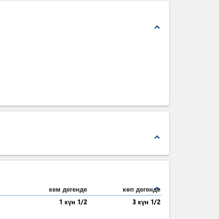
expand_less
expand_less
expand_less
кем дегенде
көп дегенде
1 күн 1/2
3 күн 1/2