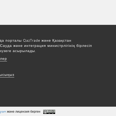
да порталы QazTrade және Қазақстан
Сауда және интеграция министрлігінің бірлесіп
жүзеге асырылады.
рлер
нысыңыз
ogram
және лицензия берген