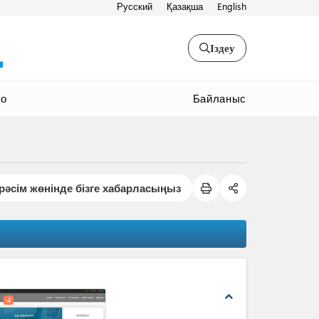
Русский
Қазақша
English
Іздеу
Байланыс
ео
рәсім жөнінде бізге хабарласыңыз
expand_less
4