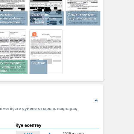
люталық
Валюталық
Өзара тауар алып
ылау есебіне
бақылау есебіне
сату келісімшарты
ынған сыртқы
алынған
да келісімшарты
коммерциялық
шот-фактура
5
у тегі туралы
Сенімхат
ртификат беру
індегі
ісімшарт мәтіні
expand_less
іметіңізге
сүйене отырып,
нақтырақ
Құн есептеу
2026 жылғы