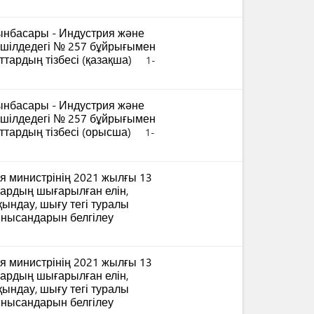
ынбасары - Индустрия және
 шілдедегі № 257 бұйрығымен
ттардың тізбесі (қазақша)
1-
ынбасары - Индустрия және
 шілдедегі № 257 бұйрығымен
аттардың тізбесі (орысша)
1-
я министрінің 2021 жылғы 13
уардың шығарылған елін,
ындау, шығу тегі туралы
 нысандарын белгілеу
я министрінің 2021 жылғы 13
уардың шығарылған елін,
ындау, шығу тегі туралы
 нысандарын белгілеу