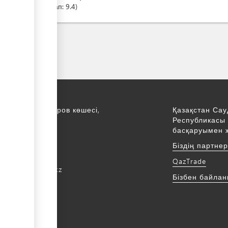
Бап:
9.4
қ., С. Асфендияров көшесі,
Қазақстан Сау
Республикасы 
қабат
басқаруымен 
172 768805
Біздің партне
172 768524
QazTrade
@qaztrade.org.kz
Бізбен байла
ade.org.kz