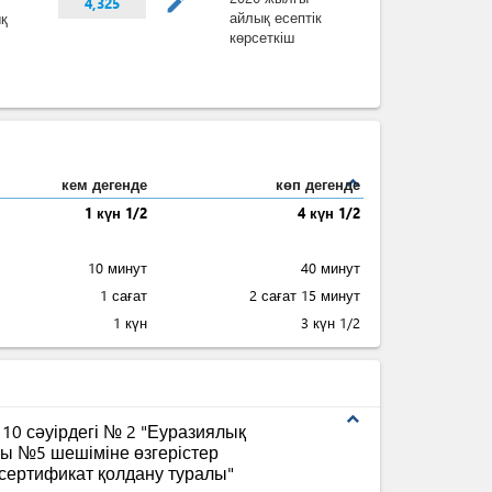
mode_edit
4,325
айлық есептік
ық
көрсеткіш
expand_less
кем дегенде
көп дегенде
1 күн 1/2
4 күн 1/2
10 минут
40 минут
1 сағат
2 сағат 15 минут
1 күн
3 күн 1/2
expand_less
10 сәуірдегі № 2 "Еуразиялық
ғы №5 шешіміне өзгерістер
 сертификат қолдану туралы"