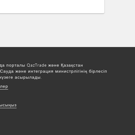
да порталы QazTrade және Қазақстан
Сауда және интеграция министрлігінің бірлесіп
жүзеге асырылады.
рлер
нысыңыз