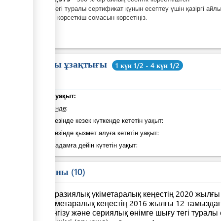
Шығу тегі туралы сертификат құнын есептеу үшін қазіргі айл
есептік көрсеткіш сомасын көрсетіңіз.
Жалпы ұзақтығы
1 күн 1/2 - 4 күн 1/2
Жалпы уақыт:
оның ішінде
:
Қадам кезінде кезек күткенде кететін уақыт:
Қадам кезінде қызмет алуға кететін уақыт:
Келесі қадамға дейін күтетін уақыт:
Заң саны
10
Еуразиялық үкіметаралық кеңестің 2020 жылғы 
үкіметаралық кеңестің 2016 жылғы 12 тамызда
егнгізу және сериялық өнімге шығу тегі туралы