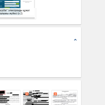
culite" электронды құжат
налымы жүйесі
(x 2)
expand_less
expand_less
3
3