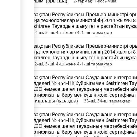
шешімі (орысша)
2-тармақ, 1-қосымша
Қазақстан Республикасы Премьер-министрі ор
жаңа технологиялар министрінің 2014 жылғы 8
бекітілген Тауардың шығу тегін растайтын құжа
ші, 2-ші, 3-ші, 4-ші және 4-1-ші тармақтар
Қазақстан Республикасы Премьер-министрі ор
жаңа технологиялар министрінің 2014 жылғы 8
бекітілген Тауардың шығу тегін растайтын құж
ші, 2-ші, 3-ші, 4-ші және 4-1-ші тармақтар
Қазақстан Республикасы Сауда және интеграци
шілдедегі № 454-НҚ бұйрығымен бекітілген Та
ЕАЭО немесе шетел тауарының мәртебесін айқ
сертификатты беру мен күшін жою, сертификат
қағидалары (қазақша)
33-ші, 34-ші тармақтар
Қазақстан Республикасы Сауда және интеграци
шілдедегі № 454-НҚ бұйрығымен бекітілген Та
ЕАЭО немесе шетел тауарының мәртебесін айқ
сертификатты беру мен күшін жою, сертификат