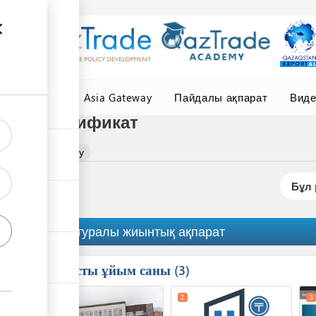
елер
Central Asia Gateway
Пайдалы ақпарат
Вид
ралы сертификат
лы сертификат алу
Бұл 
Рәсім туралы жиынтық ақпарат
Қатысты ұйым саны
ess
3
1
5
2
3
ge