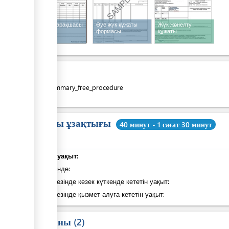
Қаптау парақшасы
Әуе жүк құжаты
Жүк жөнелту
формасы
құжаты
Құны
costs_summary_free_procedure
Жалпы ұзақтығы
40 минут - 1 сағат 30 минут
Жалпы уақыт:
оның ішінде
:
Қадам кезінде кезек күткенде кететін уақыт:
Қадам кезінде қызмет алуға кететін уақыт:
Заң саны
2