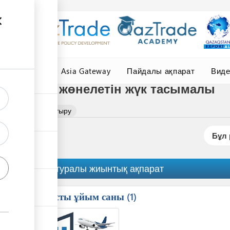
елер
Central Asia Gateway
Пайдалы ақпарат
Вид
 көлігімен жөнелетін жүк тасымалы
ымалын ұйымдастыру
Бұл 
Рәсім туралы жиынтық ақпарат
Қатысты ұйым саны
ess
1
1
2