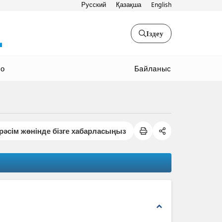
Русский
Қазақша
English
Іздеу
Байланыс
ео
рәсім жөнінде бізге хабарласыңыз
expand_less