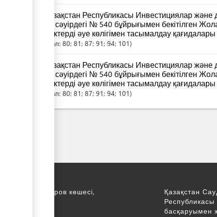
Қазақстан Республикасы Инвестициялар және 
30 сәуірдегі № 540 бұйрығымен бекітілген Ж
жүктерді әуе көлігімен тасымалдау қағидалары
Бап:
80; 81; 87; 91; 94; 101
Қазақстан Республикасы Инвестициялар және 
30 сәуірдегі № 540 бұйрығымен бекітілген Ж
жүктерді әуе көлігімен тасымалдау қағидалары
Бап:
80; 81; 87; 91; 94; 101
қ., С. Асфендияров көшесі,
Қазақстан Сау
Республикасы 
қабат
басқаруымен 