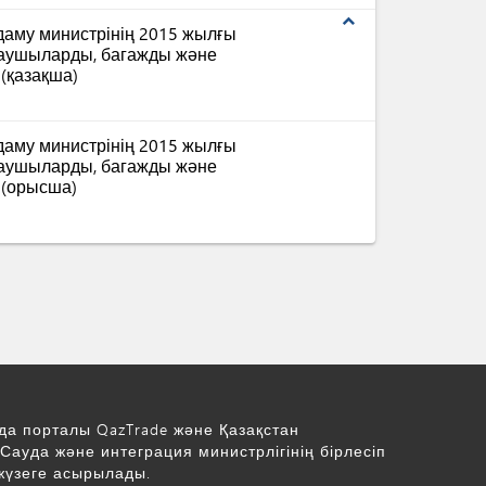
expand_less
даму министрінің 2015 жылғы
олаушыларды, багажды және
 (қазақша)
даму министрінің 2015 жылғы
олаушыларды, багажды және
 (орысша)
да порталы QazTrade және Қазақстан
Сауда және интеграция министрлігінің бірлесіп
жүзеге асырылады.