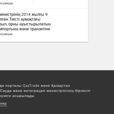
қосымша
инистрінің 2014 жылғы 9
ген Тиісті аумақтағы
ырып, орны ауыстырылатын
импортына және транзитіне
қосымша
да порталы QazTrade және Қазақстан
Сауда және интеграция министрлігінің бірлесіп
жүзеге асырылады.
рлер