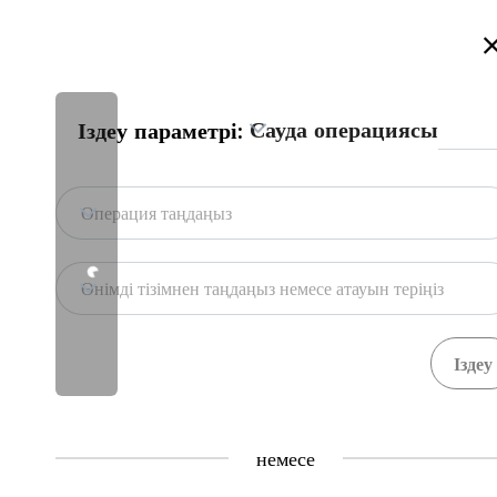
Қазақстан сауда порталына қош келдіңіз!
Толығырақ
Сауда операциясы
Іздеу параметрі:
Бас бет
Портал дерекқоры
Мемл. жүй
Бас бет
Эпизоотиялық жағдайды 
Операция таңдаңыз
Импорт
Жануар текті тыңайтқыш
Портал дерекқоры
Өнімді тізімнен таңдаңыз немесе атауын теріңіз
Мемл. жүйелер
Импорттаушы ЕАЭО-тан тыс өңірмен бол
ескерген рұқсат алады. Мұндай рұқсатт
Central Asia Gateway
комитетіне
қарасты
аумақтық инспекция
с
немесе
Пайдалы ақпарат