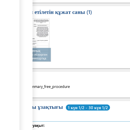
транзитке рұқсат
Талап етілетін құжат саны
1
1
Эпизоотиялық
жағдайды ескерген
экспорт, импортқа
және транзитке
рұқсат алуға өтінім
Құны
costs_summary_free_procedure
Жалпы ұзақтығы
1 күн 1/2 - 30 күн 1/2
Жалпы уақыт: