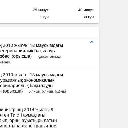
25 минут
40 минут
1 күн
30 күн
expand_less
ң 2010 жылғы 18 маусымдағы
Ветеринариялық бақылауға
ізбесі (орысша)
Қажет өнімді
керек.
ң 2010 жылғы 18 маусымдағы
Еуразиялық экономикалық
етеринариялық бақылауды
бі (орысша)
5.1-ші, 6.1-ші, 6.2-ші
инистрінің 2014 жылғы 9
ген Тиісті аумақтағы
ырып, орны ауыстырылатын
импортына және транзитіне