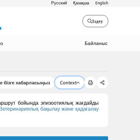
Русский
Қазақша
English
Іздеу
Байланыс
ео
е бізге хабарласыңыз
Context
маршрут бойында эпизоотиялық жағдайды
Ветеринариялық бақылау және қадағалау