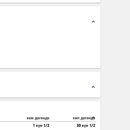
expand_less
expand_less
expand_less
кем дегенде
көп дегенде
1 күн 1/2
30 күн 1/2