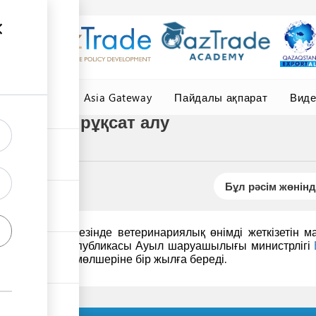
елер
Central Asia Gateway
Пайдалы ақпарат
Вид
ескерген рұқсат алу
Бұл рәсім жөнінд
атын сауда кезінде ветеринариялық өнімді жеткізетін 
ы Қазақстан Республикасы Ауыл шаруашылығы министрлігі
ұралған тауар мөлшеріне бір жылға береді.