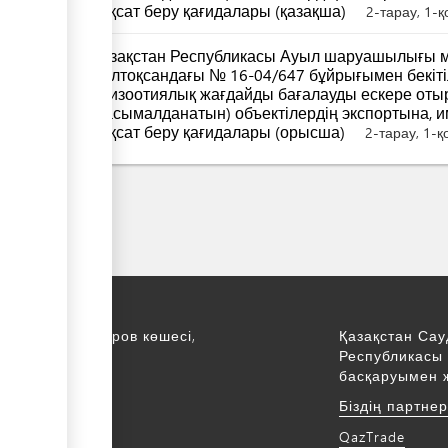
рұқсат беру қағидалары (қазақша)
2-тарау, 1-
Қазақстан Республикасы Ауыл шаруашылығы м
желтоқсандағы № 16-04/647 бұйрығымен бекітіл
эпизоотиялық жағдайды бағалауды ескере от
(тасымалданатын) объектілердің экспортына, 
рұқсат беру қағидалары (орысша)
2-тарау, 1-
қ., С. Асфендияров көшесі,
Қазақстан Сау
Республикасы 
қабат
басқаруымен 
172 768805
Біздің партне
172 768524
QazTrade