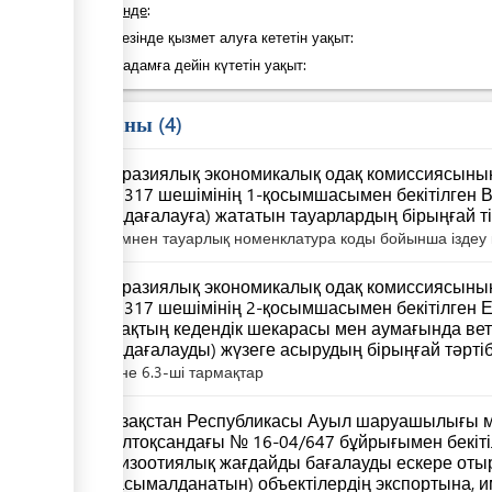
оның ішінде
:
Қадам кезінде қызмет алуға кететін уақыт:
Келесі қадамға дейін күтетін уақыт:
Заң саны
4
Еуразиялық экономикалық одақ комиссиясыны
№ 317 шешімінің 1-қосымшасымен бекітілген 
(қадағалауға) жататын тауарлардың бірыңғай т
тізімнен тауарлық номенклатура коды бойынша іздеу 
Еуразиялық экономикалық одақ комиссиясыны
№ 317 шешімінің 2-қосымшасымен бекітілген 
одақтың кедендік шекарасы мен аумағында в
(қадағалауды) жүзеге асырудың бірыңғай тәрті
және 6.3-ші тармақтар
Қазақстан Республикасы Ауыл шаруашылығы м
желтоқсандағы № 16-04/647 бұйрығымен бекітіл
эпизоотиялық жағдайды бағалауды ескере от
(тасымалданатын) объектілердің экспортына, 