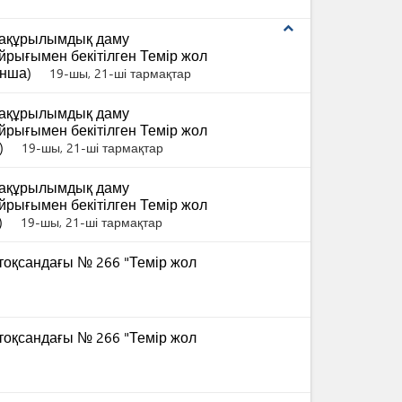
expand_less
рақұрылымдық даму
йрығымен бекітілген Темір жол
ынша)
19-шы, 21-ші тармақтар
рақұрылымдық даму
йрығымен бекітілген Темір жол
)
19-шы, 21-ші тармақтар
рақұрылымдық даму
йрығымен бекітілген Темір жол
)
19-шы, 21-ші тармақтар
тоқсандағы № 266 "Темір жол
тоқсандағы № 266 "Темір жол