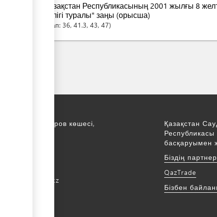
Қазақстан Республикасының 2001 жылғы 8 жел
көлігі туралы" заңы (орысша)
Бап:
36
, 41.3
, 43
, 47
қ., С. Асфендияров көшесі,
Қазақстан Сау
Республикасы 
қабат
басқаруымен 
172 768805
Біздің партне
172 768524
QazTrade
@qaztrade.org.kz
Бізбен байла
ade.org.kz