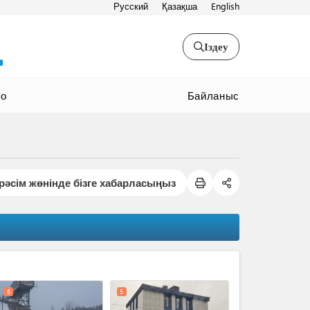
Русский
Қазақша
English
Іздеу
Байланыс
ео
рәсім жөнінде бізге хабарласыңыз
expand_less
6
5