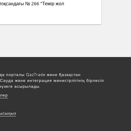
тоқсандағы № 266 "Темір жол
да порталы QazTrade және Қазақстан
Сауда және интеграция министрлігінің бірлесіп
жүзеге асырылады.
рлер
нысыңыз