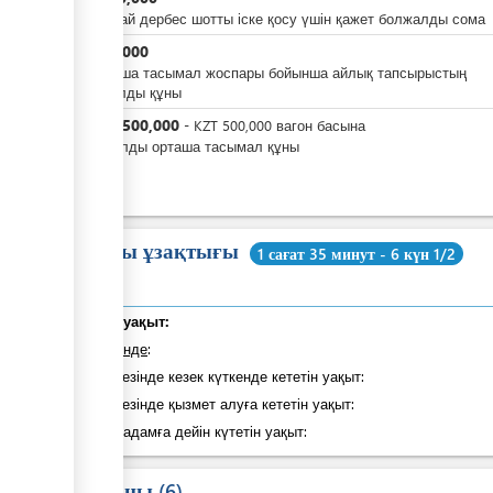
Бірыңғай дербес шотты іске қосу үшін қажет болжалды сома
KZT
4,000
Қосымша тасымал жоспары бойынша айлық тапсырыстың
болжалды құны
KZT
2,500,000
-
KZT
500,000
вагон басына
Болжалды орташа тасымал құны
Жалпы ұзақтығы
1 сағат 35 минут - 6 күн 1/2
Жалпы уақыт:
оның ішінде
:
Қадам кезінде кезек күткенде кететін уақыт:
Қадам кезінде қызмет алуға кететін уақыт:
Келесі қадамға дейін күтетін уақыт:
Заң саны
6