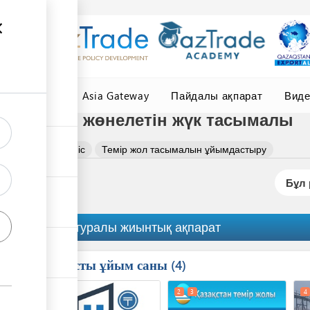
елер
Central Asia Gateway
Пайдалы ақпарат
Вид
мір жолмен жөнелетін жүк тасымалы
міс немесе көкөніс
Темір жол тасымалын ұйымдастыру
Бұл 
Рәсім туралы жиынтық ақпарат
Қатысты ұйым саны
ess
4
1
2
3
4