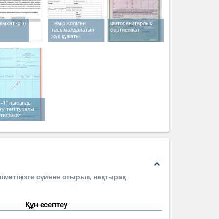
німхат
(x 3)
Темір жолмен
Фитосанитарлық
тасымалданатын
сертификат
жүк құжаты
Т-1" нысанды
у тегі туралы
ртификат
expand_less
іметіңізге
сүйене отырып,
нақтырақ
Құн есептеу