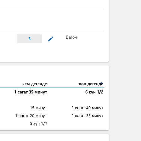
Вагон
mode_edit
5
expand_less
кем дегенде
көп дегенде
1 сағат 35 минут
6 күн 1/2
15 минут
2 сағат 40 минут
1 сағат 20 минут
2 сағат 35 минут
5 күн 1/2