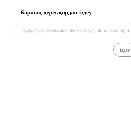
Барлық дерекқордан іздеу
Видео
ҚР Сауда және интеграция министрлігі
Техникалық реттеу және метрология
комитеті
Мәңгілік ел д-лы, 11, "Эталон" орталығы