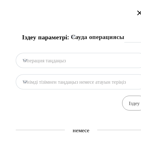
Қазақстан сауда порталына қош келдіңіз!
Толығырақ
Русский
Қазақша
English
Іздеу
Сауда операциясы
Іздеу параметрі:
Бас бет
Байланыс
Операция таңдаңыз
Портал дерекқоры
Қоймалар
Өнімді тізімнен таңдаңыз немесе атауын теріңіз
Мемл. жүйелер
Тауарлар
Рәсімдер
Ұйымда
71
391
Central Asia Gateway
немесе
Пайдалы ақпарат