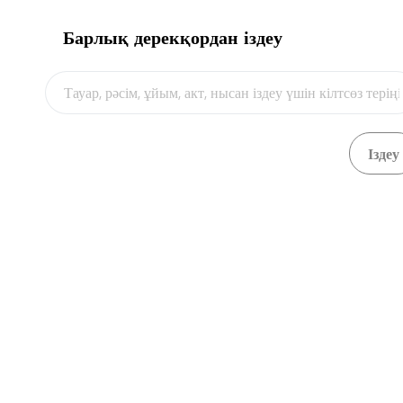
Барлық дерекқордан іздеу
Видео
Банк