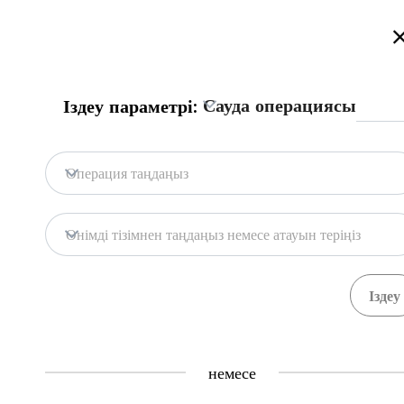
Қазақстан сауда порталына қош келдіңіз!
Толығырақ
Русский
Қазақша
English
Іздеу
Сауда операциясы
Іздеу параметрі:
Бас бет
Байланыс
Операция таңдаңыз
Портал дерекқоры
Қоймалар
Өнімді тізімнен таңдаңыз немесе атауын теріңіз
Мемл. жүйелер
Тауарлар
Рәсімдер
Ұйымда
71
391
Central Asia Gateway
немесе
Пайдалы ақпарат