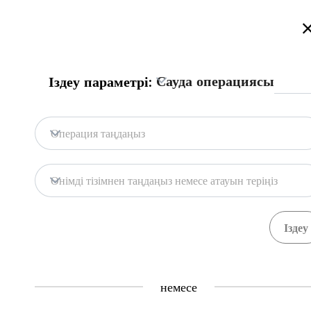
Қазақстан сауда порталына қош келдіңіз!
Толығырақ
Русский
Қазақша
English
Іздеу
Сауда операциясы
Іздеу параметрі:
Бас бет
Байланыс
Операция таңдаңыз
Портал дерекқоры
Қоймалар
Өнімді тізімнен таңдаңыз немесе атауын теріңіз
Мемл. жүйелер
Тауарлар
Рәсімдер
Ұйымда
71
391
Central Asia Gateway
немесе
Пайдалы ақпарат