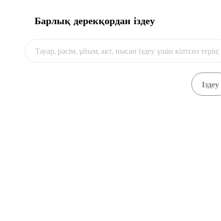
Барлық дерекқордан іздеу
Видео
ҚР Мемлекеттік шекарасы арқылы өту пунктілерінің
картасы / Карта пунктов пропуска через
Государственную границу РК / Map of border crossing
points of Kazakhstan
Шекара арқылы темір жолмен өту
пункті