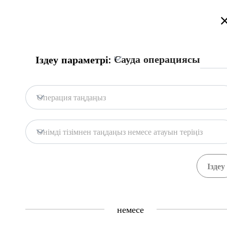
Қазақстан сауда порталына қош келдіңіз!
Толығырақ
Русский
Қазақша
English
Іздеу
Сауда операциясы
Іздеу параметрі:
Бас бет
Байланыс
Операция таңдаңыз
Портал дерекқоры
Қоймалар
Өнімді тізімнен таңдаңыз немесе атауын теріңіз
Мемл. жүйелер
Тауарлар
Рәсімдер
Ұйымдар
0
0
Central Asia Gateway
немесе
Пайдалы ақпарат