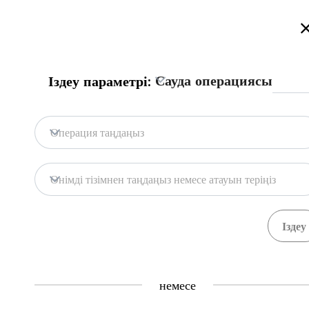
Қазақстан сауда порталына қош келдіңіз!
Толығырақ
Русский
Қазақша
English
Іздеу
Сауда операциясы
Іздеу параметрі:
Бас бет
Байланыс
Операция таңдаңыз
Портал дерекқоры
Қоймалар
Өнімді тізімнен таңдаңыз немесе атауын теріңіз
Мемл. жүйелер
Тауарлар
Рәсімдер
Ұйымда
71
391
Central Asia Gateway
немесе
Пайдалы ақпарат