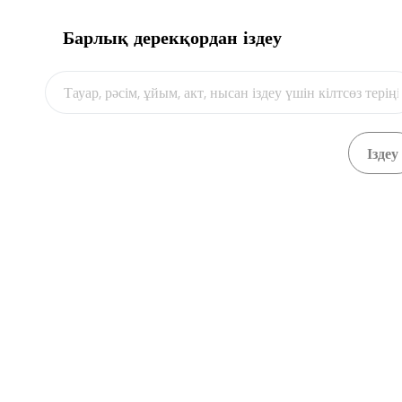
Барлық дерекқордан іздеу
Видео
Экспорттаушы елдің ветеринариялық
Қарау
Жүктеп алу
сертификаты
Қарау
Виза
Жүктеп алу
Валюталық бақылау есебіне алынған
Қарау
Жүктеп алу
коммерциялық шот-фактура
‹
1
...
5
6
7