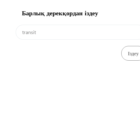
Барлық дерекқордан іздеу
Видео
Еш нәрсе табылмады.
Астана 
8a,
3 - 
+ 7 7
+ 7 7
kense
qaztr
Өнімнің авторлық құқығы eRegulations