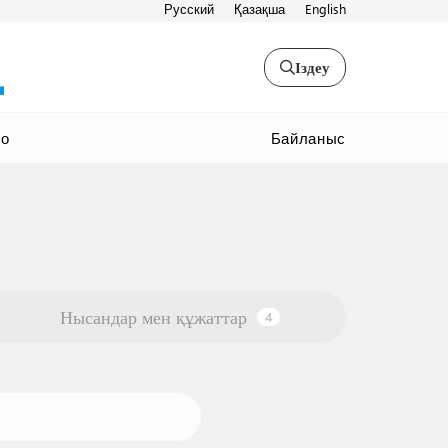
Русский
Қазақша
English
Іздеу
Байланыс
ео
Нысандар мен құжаттар
4