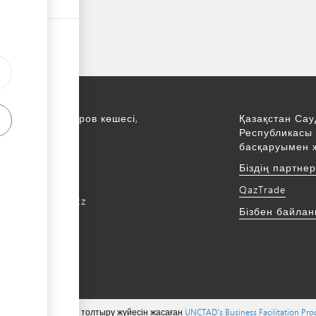
қ., С. Асфендияров көшесі,
Қазақстан Сау
Республикасы 
қабат
басқаруымен 
172 768805
Біздің партне
172 768524
QazTrade
@qaztrade.org.kz
Бізбен байла
ade.org.kz
 тиесілі ©, мазмұнын толтыру жүйесін жасаған
UNCTAD's Business Facilitation Pr