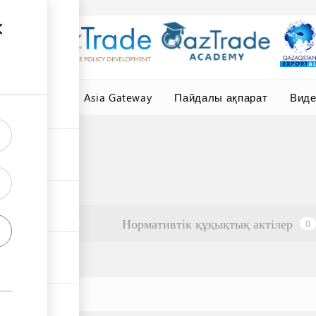
елер
Central Asia Gateway
Пайдалы ақпарат
Вид
Ұйымдар
Нормативтік құқықтық актілер
0
0