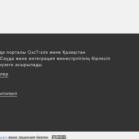
да порталы QazTrade және Қазақстан
Сауда және интеграция министрлігінің бірлесіп
жүзеге асырылады.
рлер
нысыңыз
ogram
және лицензия берген