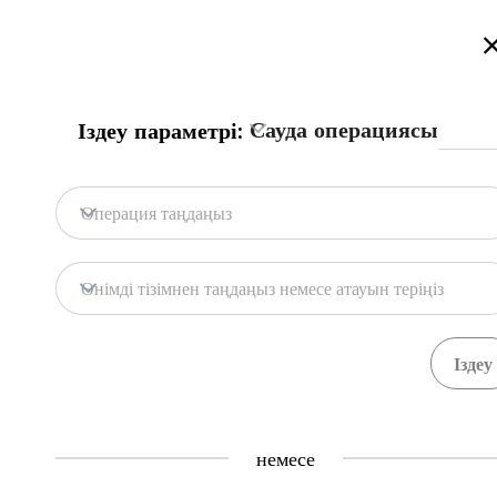
Қазақстан сауда порталына қош келдіңіз!
Толығырақ
Сауда операциясы
Іздеу параметрі:
Бас бет
Портал дерекқоры
Мемл. жүй
Бас бет
Операция таңдаңыз
Портал дерекқоры
Қоймалар
Өнімді тізімнен таңдаңыз немесе атауын теріңіз
Мемл. жүйелер
Тауарлар
Рәсімдер
0
0
Central Asia Gateway
немесе
Пайдалы ақпарат