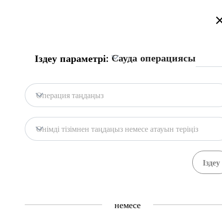
Қазақстан сауда порталына қош келдіңіз!
Толығырақ
Русский
Қазақша
English
Іздеу
Сауда операциясы
Іздеу параметрі:
Бас бет
Байланыс
Операция таңдаңыз
Портал дерекқоры
Қоймалар
Өнімді тізімнен таңдаңыз немесе атауын теріңіз
Мемл. жүйелер
Тауарлар
Рәсімдер
Ұйымда
71
391
Central Asia Gateway
немесе
Пайдалы ақпарат