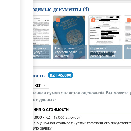
Необходимые документы
4
1
1
1
1
Текст договора на
Паспорт или
Справка о
До
оказание услуг
удостоверение
государственной
таможенного
личности
регистрации ЮЛ
представителя
Стоимость
KZT 45,000
KZT
expand_more
info
Указанная сумма является оценочной. Вы можете
своих данных:
Сведения о стоимости
KZT
45,000
-
KZT
45,000
за
order
Средняя оценочная стоимость услуг таможенного представи
за каждую заявку