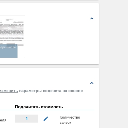
expand_less
веренность
expand_less
изменить
параметры подсчета на основе
Подсчитать стоимость
Количество
mode_edit
1
теля
заявок