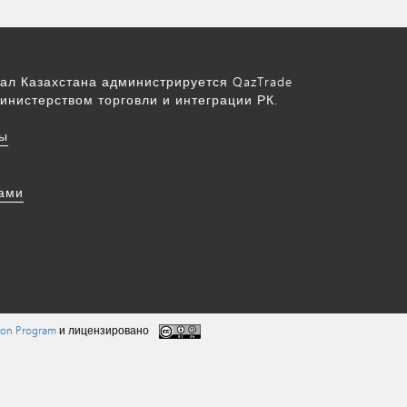
ал Казахстана администрируется QazTrade
инистерством торговли и интеграции РК.
ы
нами
tion Program
и лицензировано