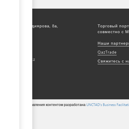
а, ул. С. Асфендиярова, 8а,
Торговый порт
.
совместно с М
172 768805
Наши партнер
172 768524
QazTrade
@qaztrade.org.kz
Свяжитесь с 
ade.org.kz
ions ©, система управления контентом разработана
UNCTAD's Business Facilita