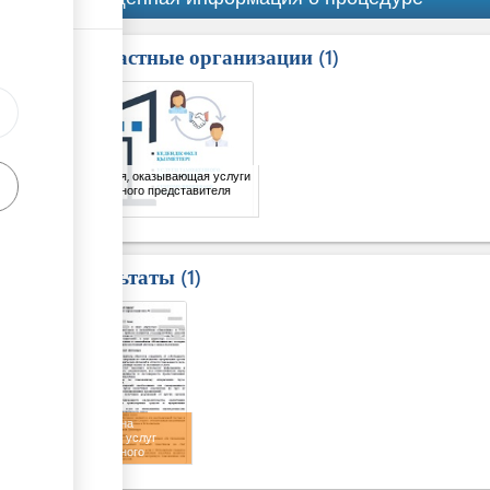
Причастные организации
ess
1
1
Компания, оказывающая услуги
таможенного представителя
Результаты
1
1
Договор на
оказание услуг
таможенного
представителя