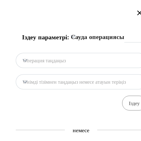
Қазақстан сауда порталына қош келдіңіз!
Толығырақ
Русский
Қазақша
English
Іздеу
Сауда операциясы
Іздеу параметрі:
Бас бет
Байланыс
Операция таңдаңыз
Портал дерекқоры
Қоймалар
Өнімді тізімнен таңдаңыз немесе атауын теріңіз
Мемл. жүйелер
Тауарлар
Рәсімдер
Ұйымда
71
391
Central Asia Gateway
немесе
Пайдалы ақпарат