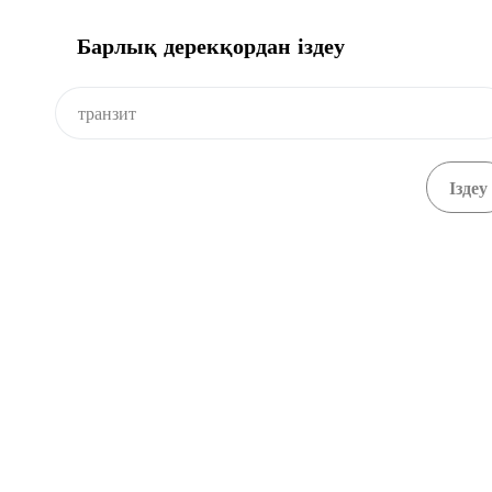
Барлық дерекқордан іздеу
Видео
Еш нәрсе табылмады.
Астана қ., С. Асфендияров көшесі,
8a,
3 - қабат
+ 7 7172 768805
+ 7 7172 768524
kense@qaztrade.org.kz