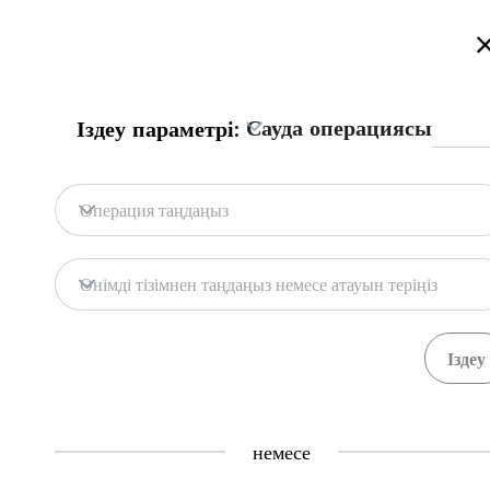
Қазақстан сауда порталына қош келдіңіз!
Толығырақ
Русский
Қазақша
English
Іздеу
Сауда операциясы
Іздеу параметрі:
Бас бет
Байланыс
Операция таңдаңыз
Портал дерекқоры
Қоймалар
Өнімді тізімнен таңдаңыз немесе атауын теріңіз
Мемл. жүйелер
Тауарлар
Рәсімдер
Ұйымдар
0
17
Central Asia Gateway
немесе
Пайдалы ақпарат