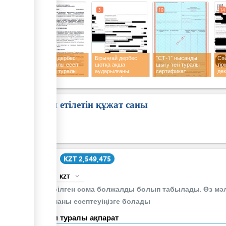
2
3
10
14
ge
ge
ess
Бірыңғай дербес
Бірыңғай дербес
"СТ-1" нысанды
Сәй
шот арқылы есеп
шотқа ақша
шығу тегі туралы
тір
айырысу туралы
аударылғаны
сертификат
де
ge
оферта
туралы түбіртек
Талап етілетін құжат саны
ge
ge
Құны
KZT 2,549,475
ess
KZT
expand_more
info
Берілген сома болжалды болып табылады. Өз мәл
соманы есептеуіңізге болады
ge
Төлем туралы ақпарат