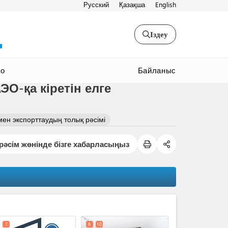
Русский
Қазақша
English
Іздеу
Байланыс
ео
-қа кіретін елге
н экспорттаудың толық рәсімі
рәсім жөнінде бізге хабарласыңыз
expand_less
7
6
10