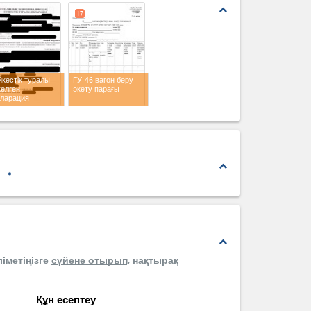
expand_less
17
кестік туралы
ГУ-46 вагон беру-
келген
әкету парағы
кларация
expand_less
expand_less
іметіңізге
сүйене отырып,
нақтырақ
Құн есептеу