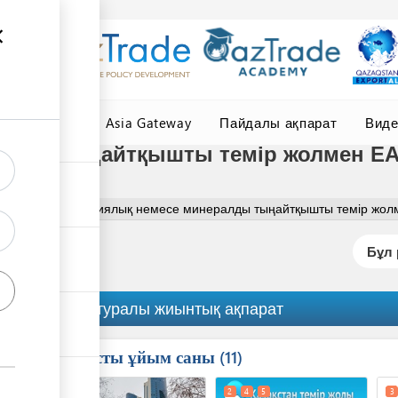
елер
Central Asia Gateway
Пайдалы ақпарат
Вид
лды тыңайтқышты темір жолмен ЕАЭО
ыңайтқыш
Химиялық немесе минералды тыңайтқышты темір жолме
Бұл 
Рәсім туралы жиынтық ақпарат
Қатысты ұйым саны
ess
11
1
2
4
5
3