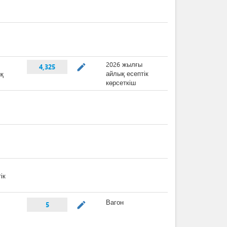
2026 жылғы
mode_edit
4,325
айлық есептік
ық
көрсеткіш
ік
Вагон
mode_edit
5