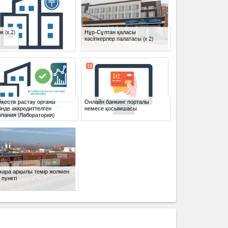
нк
(x 2)
Нұр-Сұлтан қаласы
кәсіпкерлер палатасы
(x 2)
13
кестік растау органы
Онлайн банкинг порталы
інде аккредиттелген
немесе қосымшасы
пания (Лаборатория)
кара арқылы темір жолмен
 пункті