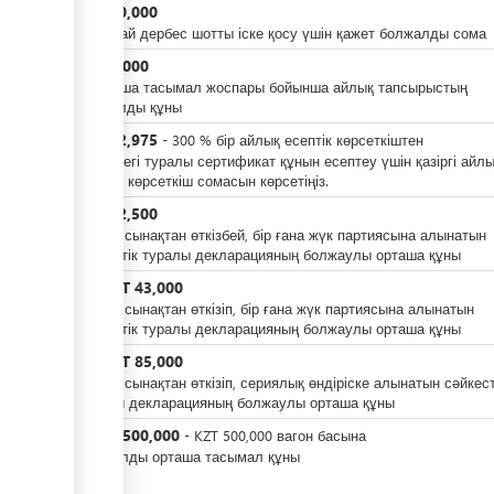
KZT
20,000
ge
Бірыңғай дербес шотты іске қосу үшін қажет болжалды сома
KZT
4,000
ge
Қосымша тасымал жоспары бойынша айлық тапсырыстың
болжалды құны
ess
KZT
12,975
-
300
%
бір айлық есептік көрсеткіштен
Шығу тегі туралы сертификат құнын есептеу үшін қазіргі айл
есептік көрсеткіш сомасын көрсетіңіз.
KZT
12,500
Өнімді сынақтан өткізбей, бір ғана жүк партиясына алынатын
сәйкестік туралы декларацияның болжаулы орташа құны
ess
KZT
43,000
н/е
Өнімді сынақтан өткізіп, бір ғана жүк партиясына алынатын
сәйкестік туралы декларацияның болжаулы орташа құны
KZT
85,000
н/е
Өнімді сынақтан өткізіп, сериялық өндіріске алынатын сәйкест
ess
туралы декларацияның болжаулы орташа құны
KZT
2,500,000
-
KZT
500,000
вагон басына
Болжалды орташа тасымал құны
ess