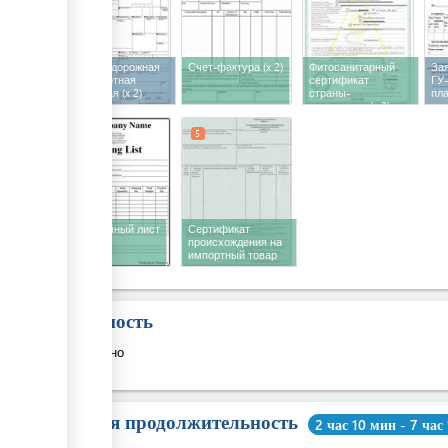
Железнодорожная
Счет-фактура
(x 2)
Фитосанитарный
За
транспортная
сертификат
ГУ-
накладная
(x 2)
страны-
пла
экспортера
(x 2)
5
5
Упаковочный лист
Сертификат
происхождения на
импортный товар
Стоимость
Бесплатно
Общая продолжительность
2 час 10 мин - 7 час