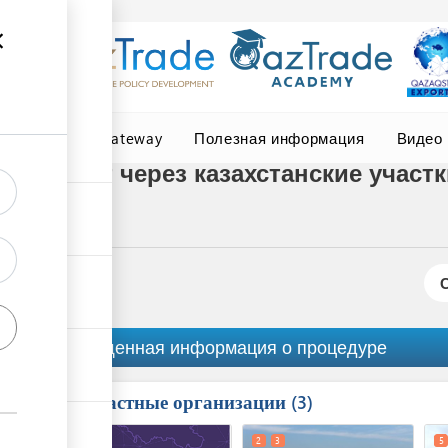
Central Asia Gateway
Полезная информация
Видео
транзит через казахстанские участк
ану ЕАЭС
Обобщенная информация о процедуре
Причастные организации
ess
3
1
4
2
3
5