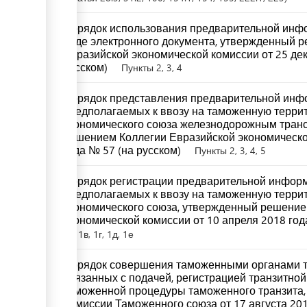
Порядок использования предварительной инфо
виде электронного документа, утвержденный 
Евразийской экономической комиссии от 25 дек
русском)
Пункты 2, 3, 4
Порядок представления предварительной инфо
предполагаемых к ввозу на таможенную терри
экономического союза железнодорожным тран
решением Коллегии Евразийской экономическо
года № 57 (на русском)
Пункты 2, 3, 4, 5
Порядок регистрации предварительной информ
предполагаемых к ввозу на таможенную терри
экономического союза, утвержденный решение
экономической комиссии от 10 апреля 2018 год
1a, 1в, 1г, 1д, 1е
Порядок совершения таможенными органами 
связанных с подачей, регистрацией транзитно
таможенной процедуры таможенного транзита
Комиссии Таможенного союза от 17 августа 201