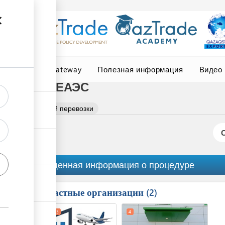
Central Asia Gateway
Полезная информация
Видео
 пределы ЕАЭС
зация воздушной перевозки
Обобщенная информация о процедуре
Причастные организации
ess
2
1
2
3
4