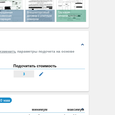
пущенная
Внешнеторговый
Грузовая
моженная
договор с учетным
авианакладная
кларация
номером
expand_less
изменить
параметры подсчета на основе
Подсчитать стоимость
mode_edit
3
30 мин
expand_less
минимум
максимум