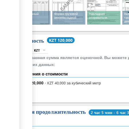
Упаковочный
Форма грузовой
Накладная
Вы
лист
(x 2)
авианакладной
отправителя
та
де
Стоимость
KZT 120,000
KZT
expand_more
info
Указанная сумма является оценочной. Вы можете
своих данных:
Сведения о стоимости
KZT
120,000
-
KZT
40,000
за
кубический метр
Общая продолжительность
2 час 5 мин - 6 час 