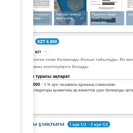
Көліктік экспедиция
Паспорт немесе
Тіркелген заңды
Се
қызметін беру
жеке куәлік
тұлға туралы
жөніндегі
анықтама
келісімшарт мәтіні
Құны
KZT 6,000
KZT
expand_more
info
Берілген сома болжалды болып табылады. Өз мәл
соманы есептеуіңізге болады
Төлем туралы ақпарат
KZT
6,000
-
5
%
әуе тасымалы құнының сомасынан
Әуе экспедиторы қызметінің әр жөнелтім үшін болжалды орт
құны
Жалпы ұзақтығы
1 күн 1/2 - 3 күн 1/2