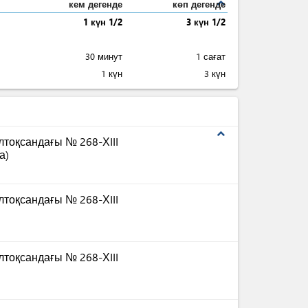
expand_less
кем дегенде
көп дегенде
1 күн 1/2
3 күн 1/2
30 минут
1 сағат
1 күн
3 күн
expand_less
тоқсандағы № 268-ХIII
а)
тоқсандағы № 268-ХIII
тоқсандағы № 268-ХIII