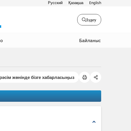
Русский
Қазақша
English
Іздеу
Байланыс
ео
рәсім жөнінде бізге хабарласыңыз
expand_less