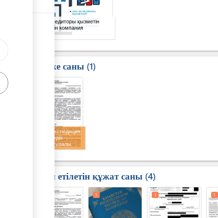
Жүк экспедиторы қызметін
көрсететін компания
Нәтиже саны
1
1
Көліктік экспедиция
қызметтерін
көрсету туралы
келісімшарт
Талап етілетін құжат саны
4
1
1
1
1