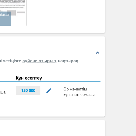
німхат
expand_less
іметіңізге
сүйене отырып,
нақтырақ
Құн есептеу
Әр жөнелтім
mode_edit
120,000
аша
құнының сомасы