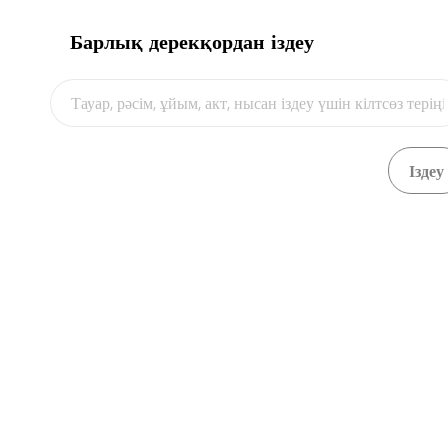
жасау
flag
Барлық дерекқордан іздеу
Видео