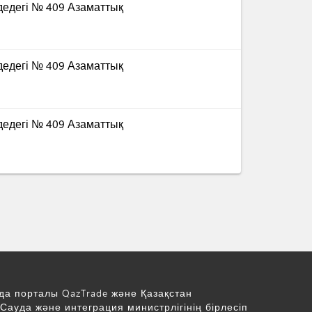
дедегі № 409 Азаматтық
дедегі № 409 Азаматтық
дедегі № 409 Азаматтық
да порталы QazTrade және Қазақстан
Сауда және интеграция министрлігінің бірлесіп