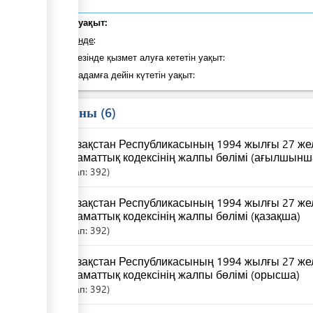
Жалпы уақыт:
оның ішінде
:
Қадам кезінде қызмет алуға кететін уақыт:
Келесі қадамға дейін күтетін уақыт:
Заң саны
6
Қазақстан Республикасының 1994 жылғы 27 жел
Азаматтық кодексінің жалпы бөлімі (ағылшынш
Бап:
392
Қазақстан Республикасының 1994 жылғы 27 жел
Азаматтық кодексінің жалпы бөлімі (қазақша)
Бап:
392
Қазақстан Республикасының 1994 жылғы 27 жел
Азаматтық кодексінің жалпы бөлімі (орысша)
Бап:
392