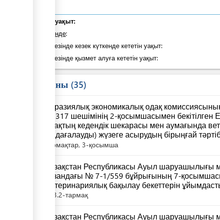
Жалпы уақыт:
оның ішінде
:
Қадам кезінде кезек күткенде кететін уақыт:
Қадам кезінде қызмет алуға кететін уақыт:
Заң саны
35
Еуразиялық экономикалық одақ комиссиясыны
№ 317 шешімінің 2-қосымшасымен бекітілген 
одақтың кедендік шекарасы мен аумағында в
(қадағалауды) жүзеге асырудың бірыңғай тәрті
тармақтар, 3-қосымша
Қазақстан Республикасы Ауыл шаруашылығы м
қазандағы № 7-1/559 бұйрығының 7-қосымшасы
Ветеринариялық бақылау бекеттерін ұйымдаст
3.2-тармақ
Қазақстан Республикасы Ауыл шаруашылығы м