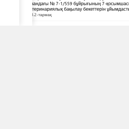
қазандағы № 7-1/559 бұйрығының 7-қосымшасы
Ветеринариялық бақылау бекеттерін ұйымдаст
3.2-тармақ
age
▼
Қазақстан Республикасы Денсаулық сақтау мин
желтоқсандағы № ҚР ДСМ-275/2020 бұйрығымен
қауіпсіздікті қамтамасыз етуге қойылатын са
талаптар" санитариялық қағидалары (қазақша)
Қазақстан Республикасы Денсаулық сақтау мин
желтоқсандағы № ҚР ДСМ-275/2020 бұйрығымен
қауіпсіздікті қамтамасыз етуге қойылатын са
талаптар" санитариялық қағидалары (орысша)
Қазақстан Республикасы Инвестиция және даму
2015 жылғы 26 наурыздағы № 342 бұйрығымен б
Республикасының автомобиль жолдарымен жүру
құралдарының жол берілетін параметрлері (қа
Қазақстан Республикасы Инвестиция және даму
2015 жылғы 26 наурыздағы № 342 бұйрығымен б
Республикасының автомобиль жолдарымен жүру