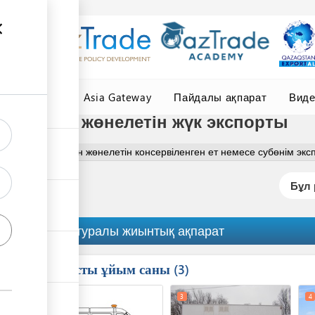
елер
Central Asia Gateway
Пайдалы ақпарат
Вид
токөлікпен жөнелетін жүк экспорты
ім
Автокөлікпен жөнелетін консервіленген ет немесе субөнім экс
Бұл 
Рәсім туралы жиынтық ақпарат
Қатысты ұйым саны
ess
3
1
2
3
4