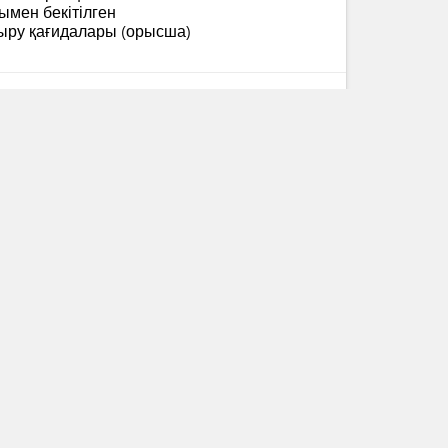
мен бекітілген
ыру қағидалары (орысша)
истрінің 2020 жылғы 15
 бекітілген "Радиациялық
нитариялық-эпидемиологиялық
истрінің 2020 жылғы 15
 бекітілген "Радиациялық
нитариялық-эпидемиологиялық
 министрі міндетін атқарушы
екітілген Қазақстан
ге арналған автокөлік
зақша)
1-ші және 2-ші тараулар
 министрі міндетін атқарушы
екітілген Қазақстан
ге арналған автокөлік