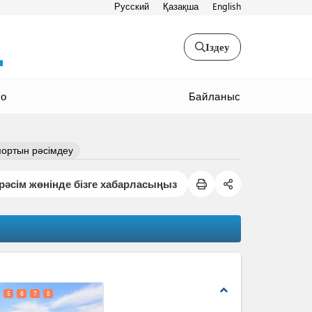
Русский
Қазақша
English
Іздеу
Байланыс
ео
портын рәсімдеу
рәсім жөнінде бізге хабарласыңыз
expand_less
5
6
7
8