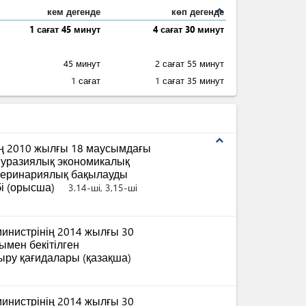
expand_less
кем дегенде
көп дегенде
1 сағат 45 минут
4 сағат 30 минут
45 минут
2 сағат 55 минут
1 сағат
1 сағат 35 минут
expand_less
ң 2010 жылғы 18 маусымдағы
Еуразиялық экономикалық
етеринариялық бақылауды
бі (орысша)
3.14-ші, 3,15-ші
инистрінің 2014 жылғы 30
мен бекітілген
ыру қағидалары (қазақша)
инистрінің 2014 жылғы 30