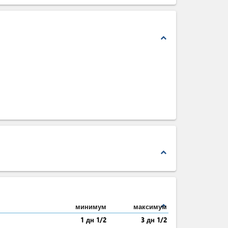
expand_less
expand_less
expand_less
минимум
максимум
1 дн 1/2
3 дн 1/2