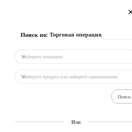
Добро пожаловать на торговый портал Казахстана!
Подробнее
Торговая операция
Поиск по:
Главная
База портала
Гос. системы
Главная
Экспортно-импортный в
Выберите операцию
Импорт
Бумага
База портала
Выберите продукт или наберите наименование
Гос. системы
Импортер должен зарегистрировать в
договор, если его сумма превышает 50 0
Central Asia Gateway
договору.
Или
Полезная информация