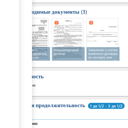
Необходимые документы
3
1
1
3
Заявление о
Внешнеторговый
Заявление о снятии
принятии договора
договор
валютного договора
на экспортно-
по экспорту или
импортный
импорту с учетной
валютный контроль
регистрации
Стоимость
Бесплатно
Общая продолжительность
1 дн 1/2 - 3 дн 1/2
Суммарно: