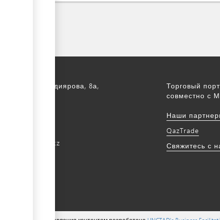
а, ул. С. Асфендиярова, 8а,
Торговый порт
.
совместно с М
172 768805
Наши партнер
172 768524
QazTrade
@qaztrade.org.kz
Свяжитесь с 
ade.org.kz
ions ©, система управления контентом разработана
UNCTAD's Business Facilita