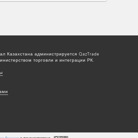
ал Казахстана администрируется QazTrade
инистерством торговли и интеграции РК.
ы
нами
tion Program
и лицензировано