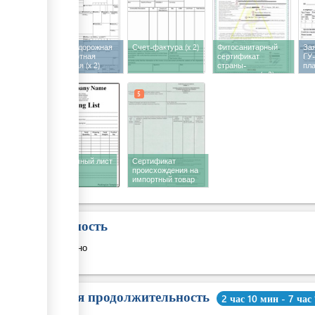
Железнодорожная
Счет-фактура
(x 2)
Фитосанитарный
За
транспортная
сертификат
ГУ-
накладная
(x 2)
страны-
пла
экспортера
(x 2)
5
5
Упаковочный лист
Сертификат
происхождения на
импортный товар
Стоимость
Бесплатно
Общая продолжительность
2 час 10 мин - 7 час