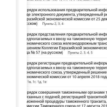
Порядок использования предварительной инфо
виде электронного документа, утвержденный 
Евразийской экономической комиссии от 25 дек
русском)
Пункты 2, 3, 4
Порядок представления предварительной инфо
предполагаемых к ввозу на таможенную терри
экономического союза железнодорожным тран
решением Коллегии Евразийской экономическо
года № 57 (на русском)
Пункты 2, 3, 4, 5
Порядок регистрации предварительной информ
предполагаемых к ввозу на таможенную терри
экономического союза, утвержденный решение
экономической комиссии от 10 апреля 2018 год
1a, 1в, 1г, 1д, 1е
Порядок совершения таможенными органами 
связанных с подачей, регистрацией транзитно
таможенной процедуры таможенного транзита
Комиссии Таможенного союза от 17 августа 201