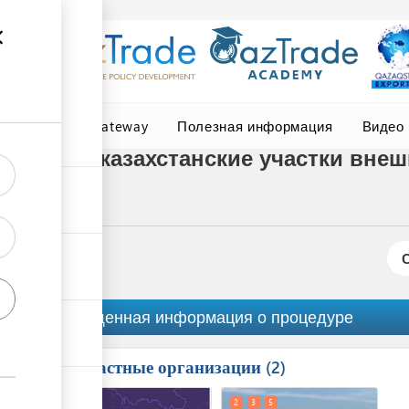
Central Asia Gateway
Полезная информация
Видео
т через казахстанские участки внеш
ану ЕАЭС
Обобщенная информация о процедуре
Причастные организации
ess
2
1
4
2
3
5