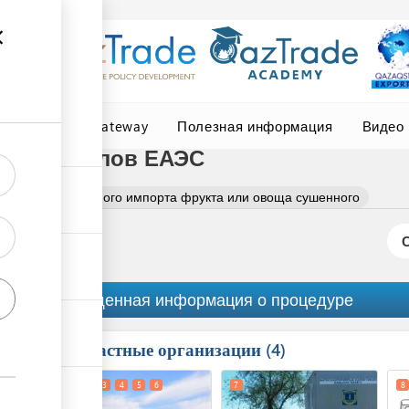
Central Asia Gateway
Полезная информация
Видео
из пределов ЕАЭС
тка автомобильного импорта фрукта или овоща сушенного
Обобщенная информация о процедуре
Причастные организации
ess
4
1
2
3
4
5
6
7
8