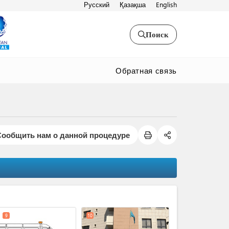
Русский
Қазақша
English
Поиск
Обратная связь
Сообщить нам о данной процедуре
expand_less
9
10