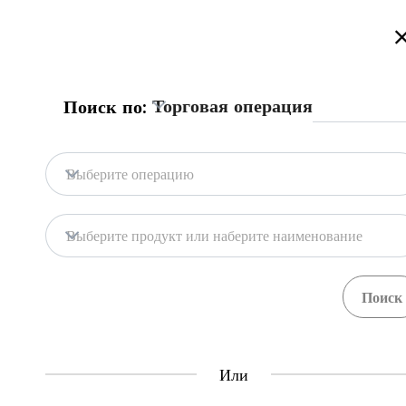
Добро пожаловать на торговый портал Казахстана!
Подробнее
Русский
Қазақша
English
Поиск
Торговая операция
Поиск по:
Главная
Обратная связь
Выберите операцию
База портала
Хранилища
Выберите продукт или наберите наименование
Гос. системы
Товары
Процедуры
Орган
71
397
Central Asia Gateway
Или
Полезная информация