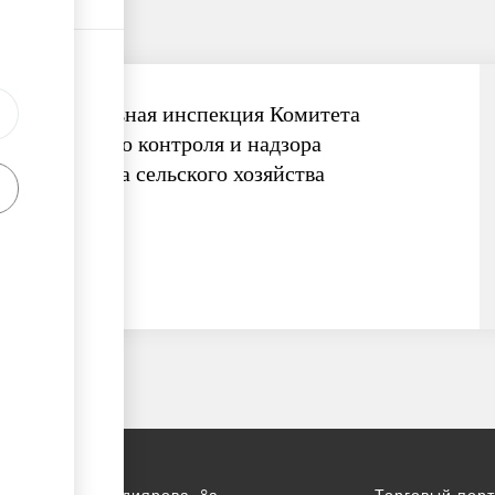
Территориальная инспекция Комитета
ветеринарного контроля и надзора
Министерства сельского хозяйства
1414
а, ул. С. Асфендиярова, 8а,
Торговый порт