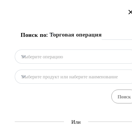
Добро пожаловать на торговый портал Казахстана!
Подробнее
Торговая операция
Поиск по:
Главная
База портала
Гос. системы
Главная
Выберите операцию
База портала
Хранилища
Выберите продукт или наберите наименование
Гос. системы
Товары
Процедуры
71
397
Central Asia Gateway
Или
Полезная информация