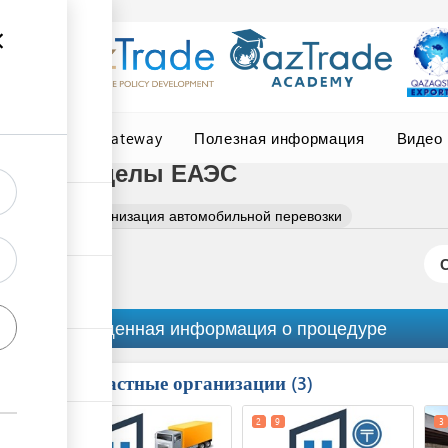
Central Asia Gateway
Полезная информация
Видео
ка за пределы ЕАЭС
еральное
Организация автомобильной перевозки
Обобщенная информация о процедуре
Причастные организации
ess
3
1
8
2
9
3