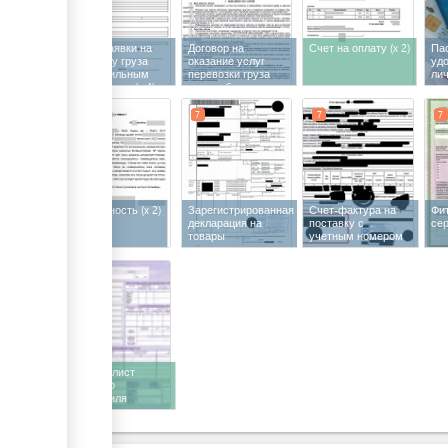
Форма заявки на
Договор на
Счет на оплату
(x 2)
Па
перевозку груза
оказание услуг
уд
автомобильным
перевозки груза
ли
транспортом
(x 4)
автомобильным
транспортом
4
7
7
7
7
Доверенность
(x 2)
Зарегистрированная
Счет-фактура на
Фи
декларация на
поставку с
се
товары
учетным номером
7
Путевой лист
грузового
автомобиля