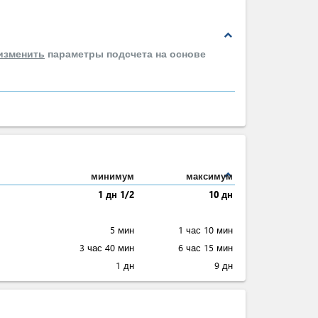
expand_less
изменить
параметры подсчета на основе
expand_less
минимум
максимум
1 дн 1/2
10 дн
5 мин
1 час 10 мин
3 час 40 мин
6 час 15 мин
1 дн
9 дн