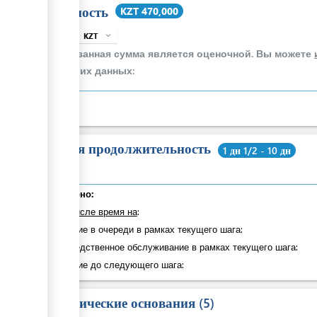
Стоимость
KZT 470,000
KZT
expand_more
info
Указанная сумма является оценочной. Вы можете
своих данных:
Общая продолжительность
1 дн 1/2 - 10 дн
Суммарно:
в том числе время на
:
Ожидание в очереди в рамках текущего шага:
Непосредственное обслуживание в рамках текущего шага:
Ожидание до следующего шага:
Юридические основания
5