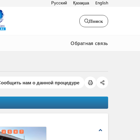
Русский
Қазақша
English
Поиск
Обратная связь
Сообщить нам о данной процедуре
expand_less
4
5
6
7