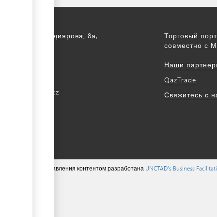
а, ул. С. Асфендиярова, 8а,
Торговый порт
.
совместно с М
172 768805
Наши партнер
172 768524
QazTrade
@qaztrade.org.kz
Свяжитесь с 
ade.org.kz
ions ©, система управления контентом разработана
UNCTAD's Business Facilita