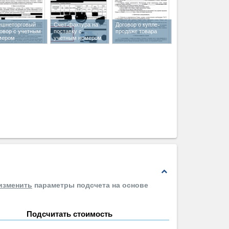
ешнеторговый
Счет-фактура на
Договор о купле-
говор с учетным
поставку с
продаже товара
мером
учетным номером
expand_less
изменить
параметры подсчета на основе
Подсчитать стоимость