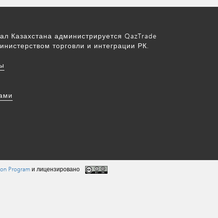
ал Казахстана администрируется QazTrade
инистерством торговли и интеграции РК.
ы
нами
tion Program
и лицензировано