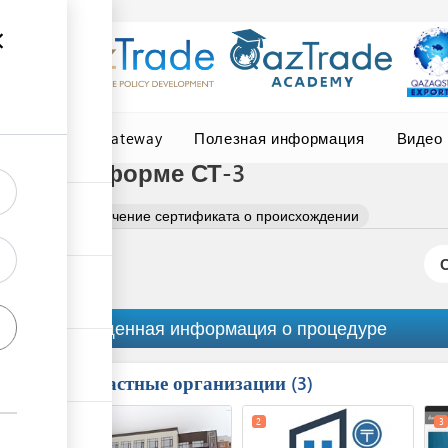
Central Asia Gateway
Полезная информация
Видео
ении по форме СТ-3
еральное
Получение сертификата о происхождении
Обобщенная информация о процедуре
Причастные организации
ess
3
1
5
2
3
ge