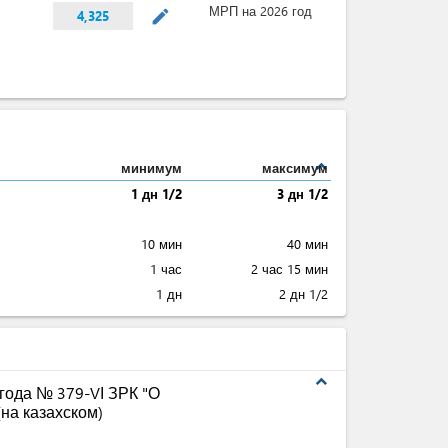
МРП на 2026 год
mode_edit
4,325
expand_less
минимум
максимум
1 дн 1/2
3 дн 1/2
10 мин
40 мин
1 час
2 час 15 мин
1 дн
2 дн 1/2
expand_less
 года № 379-VІ ЗРК "О
на казахском)