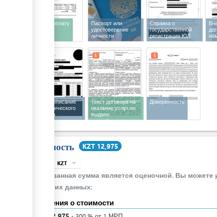
Счет на оплату
Паспорт или
Справка о
Вн
удостоверение
государственной
до
личности
регистрации ЮЛ
но
3
5
5
Краткое описание
Текст договора на
Доверенность
технологического
оказание услуг по
процесса
выдаче
производства
сертификата о
происхождении
Стоимость
KZT 12,975
KZT
expand_more
info
Указанная сумма является оценочной. Вы можете
своих данных:
Сведения о стоимости
KZT
12,975
-
300
%
от 1 МРП