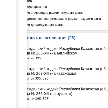
Общая продолжительность
3 дн 1/2 - 16 дн 1/2
ge
ge
Суммарно:
ess
в том числе время на
:
Ожидание в очереди в рамках текущего шага:
Непосредственное обслуживание в рамках текущего шага:
ge
Ожидание до следующего шага:
Юридические основания
25
ge
Гражданский кодекс Республики Казахстан (общ
ge
года № 268-XIII (на английском)
Статьи
395
, 396
ess
Гражданский кодекс Республики Казахстан (общ
года № 268-XIII (на казахском)
Статьи
395
, 396