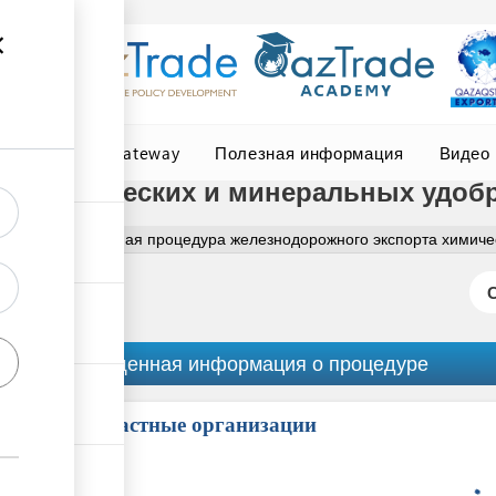
Central Asia Gateway
Полезная информация
Видео
рт химических и минеральных удоб
еральное
Полная процедура железнодорожного экспорта химиче
Обобщенная информация о процедуре
Причастные организации
ess