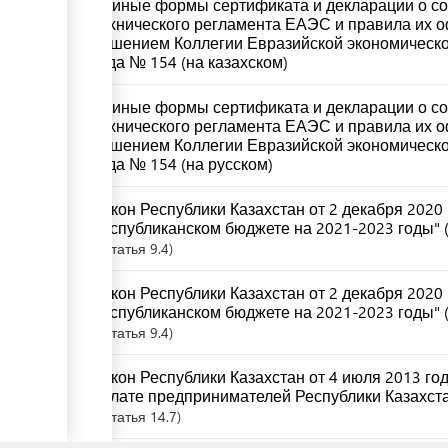
ge
Гражданский кодекс Республики Казахстан (общ
года № 268-XIII (на русском)
Статьи
395
, 396
ge
Единые формы сертификата и декларации о со
ge
технического регламента ЕАЭС и правила их 
решением Коллегии Евразийской экономическо
ess
года № 154 (на казахском)
Единые формы сертификата и декларации о со
технического регламента ЕАЭС и правила их 
решением Коллегии Евразийской экономическо
года № 154 (на русском)
ess
Закон Республики Казахстан от 2 декабря 2020
республиканском бюджете на 2021-2023 годы" (
Статья
9.4
Закон Республики Казахстан от 2 декабря 2020
ess
республиканском бюджете на 2021-2023 годы" (