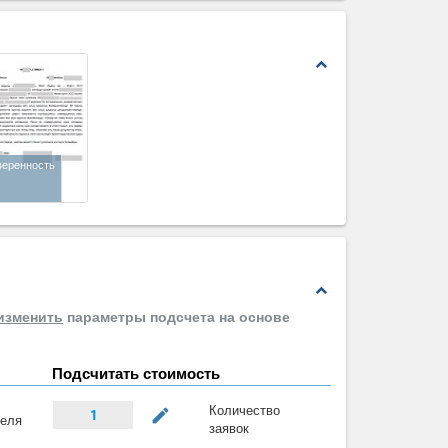
expand_less
веренность
expand_less
изменить
параметры подсчета на основе
Подсчитать стоимость
Количество
mode_edit
1
теля
заявок