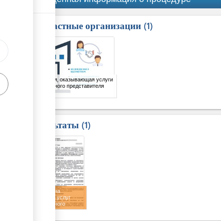
Причастные организации
ess
1
1
Компания, оказывающая услуги
таможенного представителя
Результаты
1
1
Договор на
оказание услуг
таможенного
представителя