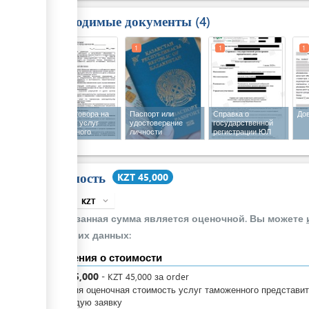
Необходимые документы
4
1
1
1
1
Текст договора на
Паспорт или
Справка о
До
оказание услуг
удостоверение
государственной
таможенного
личности
регистрации ЮЛ
представителя
Стоимость
KZT 45,000
KZT
expand_more
info
Указанная сумма является оценочной. Вы можете
своих данных:
Сведения о стоимости
KZT
45,000
-
KZT
45,000
за
order
Средняя оценочная стоимость услуг таможенного представи
за каждую заявку