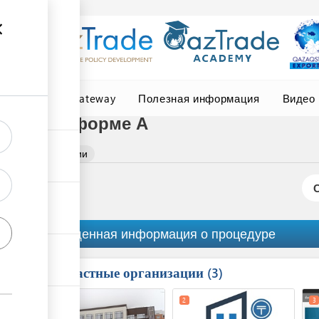
Central Asia Gateway
Полезная информация
Видео
ении по форме А
а о происхождении
Обобщенная информация о процедуре
Причастные организации
ess
3
1
5
2
3
ge