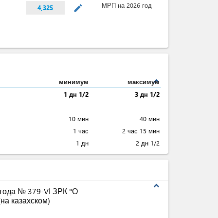
МРП на 2026 год
mode_edit
4,325
expand_less
минимум
максимум
1 дн 1/2
3 дн 1/2
10 мин
40 мин
1 час
2 час 15 мин
1 дн
2 дн 1/2
expand_less
 года № 379-VІ ЗРК "О
на казахском)