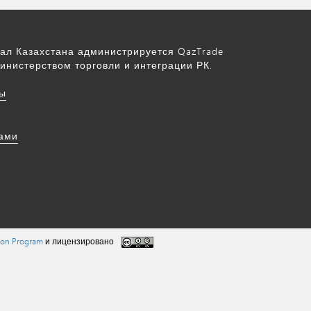
ал Казахстана администрируется QazTrade
инистерством торговли и интеграции РК.
ы
нами
tion Program
и лицензировано