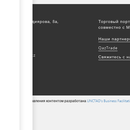
а, ул. С. Асфендиярова, 8а,
Торговый порт
.
совместно с М
172 768805
Наши партнер
172 768524
QazTrade
@qaztrade.org.kz
Свяжитесь с 
ade.org.kz
ions ©, система управления контентом разработана
UNCTAD's Business Facilita