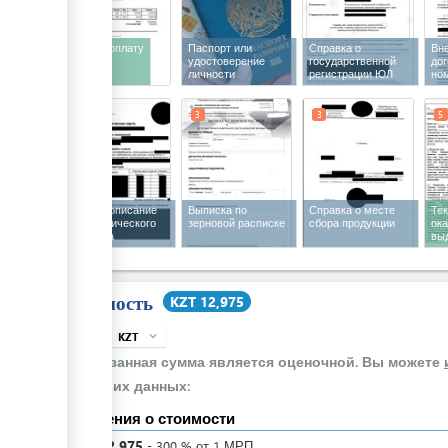
Счет на оплату
Паспорт или
Справка о
Вн
удостоверение
государственной
до
личности
регистрации ЮЛ
но
3
3
3
5
Краткое описание
Выписка по
Справка о месте
Тек
технологического
зерновой расписке
сбора продукции
ока
процесса
вы
производства
се
пр
Стоимость
KZT 12,975
KZT
expand_more
info
Указанная сумма является оценочной. Вы можете
своих данных:
Сведения о стоимости
KZT
12,975
-
300
%
от 1 МРП