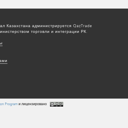
ал Казахстана администрируется QazTrade
инистерством торговли и интеграции РК.
ы
нами
tion Program
и лицензировано