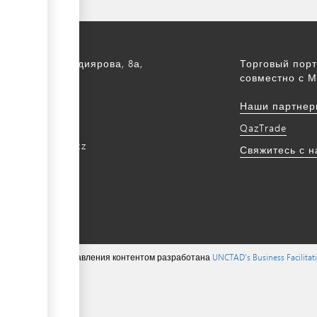
а, ул. С. Асфендиярова, 8а,
Торговый порт
.
совместно с М
172 768805
Наши партнер
172 768524
QazTrade
@qaztrade.org.kz
Свяжитесь с 
ade.org.kz
ions ©, система управления контентом разработана
UNCTAD's Business Facilita