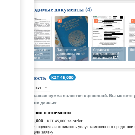
Необходимые документы
4
1
1
1
1
Текст договора на
Паспорт или
Справка о
До
оказание услуг
удостоверение
государственной
таможенного
личности
регистрации ЮЛ
представителя
Стоимость
KZT 45,000
KZT
expand_more
info
Указанная сумма является оценочной. Вы можете
своих данных:
Сведения о стоимости
KZT
45,000
-
KZT
45,000
за
order
Средняя оценочная стоимость услуг таможенного представи
за каждую заявку