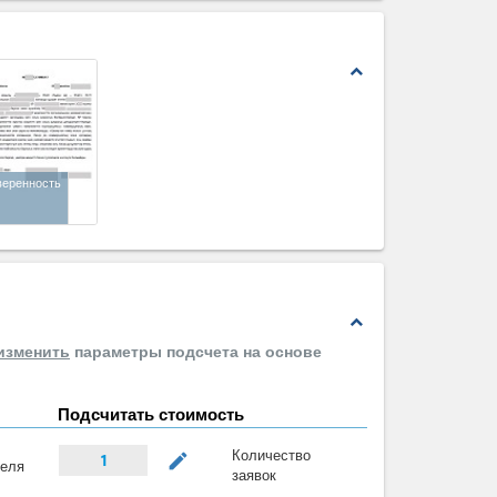
expand_less
веренность
expand_less
изменить
параметры подсчета на основе
Подсчитать стоимость
Количество
mode_edit
1
теля
заявок