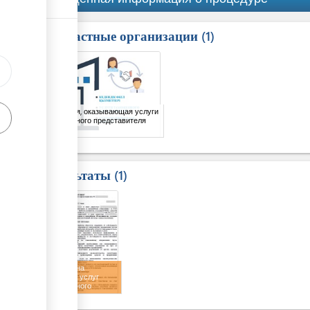
Причастные организации
ess
1
1
Компания, оказывающая услуги
таможенного представителя
Результаты
1
1
Договор на
оказание услуг
таможенного
представителя