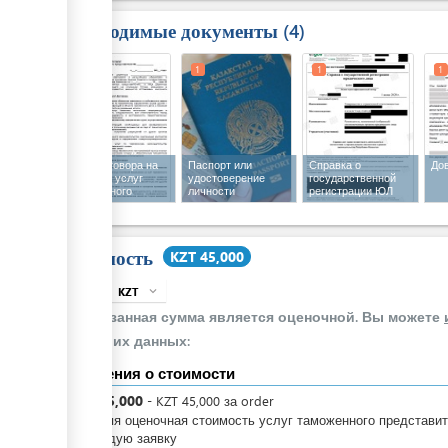
Необходимые документы
4
1
1
1
1
Текст договора на
Паспорт или
Справка о
До
оказание услуг
удостоверение
государственной
таможенного
личности
регистрации ЮЛ
представителя
Стоимость
KZT 45,000
KZT
expand_more
info
Указанная сумма является оценочной. Вы можете
своих данных:
Сведения о стоимости
KZT
45,000
-
KZT
45,000
за
order
Средняя оценочная стоимость услуг таможенного представи
за каждую заявку