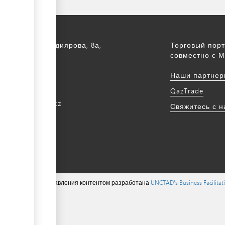
а, ул. С. Асфендиярова, 8а,
Торговый порт
.
совместно с М
172 768805
Наши партнер
172 768524
QazTrade
@qaztrade.org.kz
Свяжитесь с 
ade.org.kz
ions ©, система управления контентом разработана
UNCTAD's Business Facilita