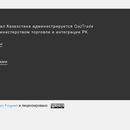
ал Казахстана администрируется QazTrade
инистерством торговли и интеграции РК.
ы
нами
tion Program
и лицензировано