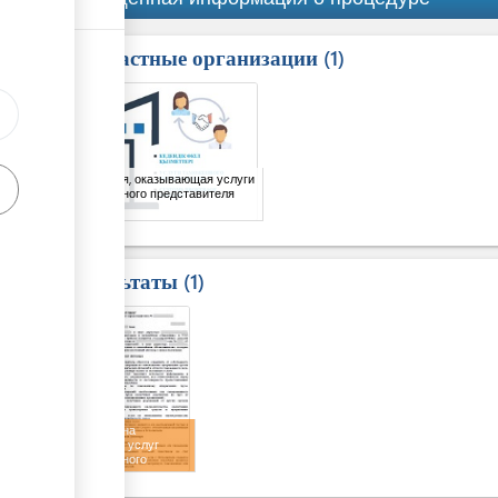
Причастные организации
ess
1
1
Компания, оказывающая услуги
таможенного представителя
Результаты
1
1
Договор на
оказание услуг
таможенного
представителя