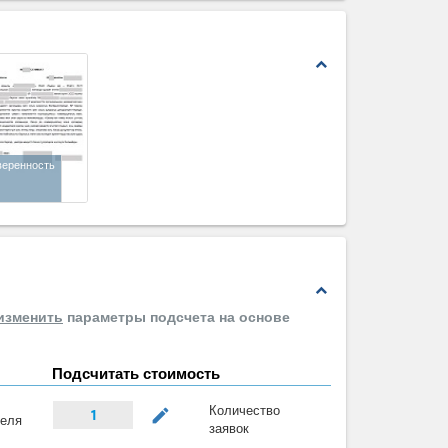
expand_less
веренность
expand_less
изменить
параметры подсчета на основе
Подсчитать стоимость
Количество
mode_edit
1
теля
заявок