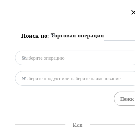
Добро пожаловать на торговый портал Казахстана!
Подробнее
Русский
Қазақша
English
Поиск
Торговая операция
Поиск по:
Главная
Обратная связь
Выберите операцию
База портала
Хранилища
Выберите продукт или наберите наименование
Гос. системы
Товары
Процедуры
Орган
71
397
Central Asia Gateway
Или
Полезная информация