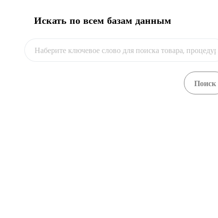
Искать по всем базам данным
Видео
Посмотреть
Ветеринарный сертификат страны-экспортера
Загрузить
Посмотреть
Виза
Загрузить
Посмотреть
Счет-фактура на поставку с учетным номером
Загрузить
‹
1
...
5
6
7